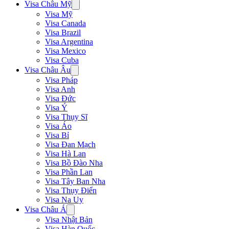
Visa Châu Mỹ
Visa Mỹ
Visa Canada
Visa Brazil
Visa Argentina
Visa Mexico
Visa Cuba
Visa Châu Âu
Visa Pháp
Visa Anh
Visa Đức
Visa Ý
Visa Thụy Sĩ
Visa Áo
Visa Bỉ
Visa Đan Mạch
Visa Hà Lan
Visa Bồ Đào Nha
Visa Phần Lan
Visa Tây Ban Nha
Visa Thụy Điển
Visa Na Uy
Visa Châu Á
Visa Nhật Bản
Visa Hàn Quốc