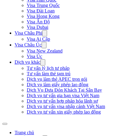
Visa Trung Quốc
Visa Đài Loan
Visa Hong Kong
Visa Ấn Độ
Visa Dubai
Visa Châu Phi
Visa Ai Cập
Visa Châu Úc
Visa New Zealand
Visa Úc
Dịch vụ khác
Tư vấn lý lịch tư pháp
Tư vấn làm thẻ tạm trú
Dịch vụ làm thẻ APEC trọn gói
Dịch vụ làm giấy phép lao động
Dịch Vụ Đưa Đón Khách Tại Sân Bay
Dịch vụ tư vấn gia hạn visa Việt Nam
Dịch vụ tư vấn hợp pháp hóa lãnh sự
Dịch vụ tư vấn visa nhập cảnh Việt Nam
Dịch vụ tư vấn xin giấy phép lao động
Trang chủ