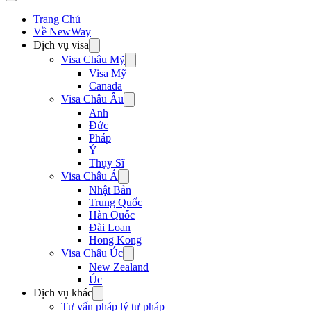
Trang Chủ
Về NewWay
Dịch vụ visa
Visa Châu Mỹ
Visa Mỹ
Canada
Visa Châu Âu
Anh
Đức
Pháp
Ý
Thụy Sĩ
Visa Châu Á
Nhật Bản
Trung Quốc
Hàn Quốc
Đài Loan
Hong Kong
Visa Châu Úc
New Zealand
Úc
Dịch vụ khác
Tư vấn pháp lý tư pháp