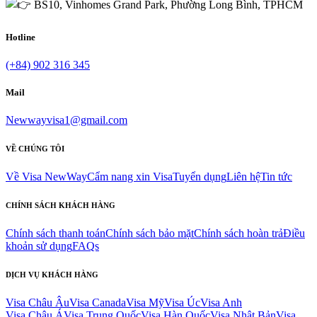
BS10, Vinhomes Grand Park, Phường Long Bình, TPHCM
Hotline
(+84) 902 316 345
Mail
Newwayvisa1@gmail.com
VỀ CHÚNG TÔI
Về Visa NewWay
Cẩm nang xin Visa
Tuyển dụng
Liên hệ
Tin tức
CHÍNH SÁCH KHÁCH HÀNG
Chính sách thanh toán
Chính sách bảo mặt
Chính sách hoàn trả
Điều
khoản sử dụng
FAQs
DỊCH VỤ KHÁCH HÀNG
Visa Châu Âu
Visa Canada
Visa Mỹ
Visa Úc
Visa Anh
Visa Châu Á
Visa Trung Quốc
Visa Hàn Quốc
Visa Nhật Bản
Visa