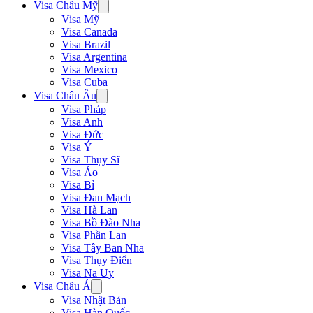
Visa Châu Mỹ
Visa Mỹ
Visa Canada
Visa Brazil
Visa Argentina
Visa Mexico
Visa Cuba
Visa Châu Âu
Visa Pháp
Visa Anh
Visa Đức
Visa Ý
Visa Thụy Sĩ
Visa Áo
Visa Bỉ
Visa Đan Mạch
Visa Hà Lan
Visa Bồ Đào Nha
Visa Phần Lan
Visa Tây Ban Nha
Visa Thụy Điển
Visa Na Uy
Visa Châu Á
Visa Nhật Bản
Visa Hàn Quốc