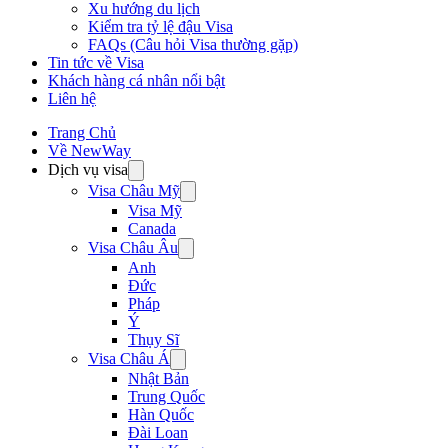
Xu hướng du lịch
Kiểm tra tỷ lệ đậu Visa
FAQs (Câu hỏi Visa thường gặp)
Tin tức về Visa
Khách hàng cá nhân nổi bật
Liên hệ
Trang Chủ
Về NewWay
Dịch vụ visa
Visa Châu Mỹ
Visa Mỹ
Canada
Visa Châu Âu
Anh
Đức
Pháp
Ý
Thụy Sĩ
Visa Châu Á
Nhật Bản
Trung Quốc
Hàn Quốc
Đài Loan