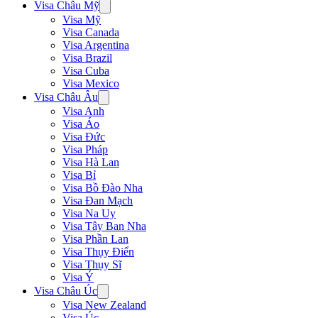
Visa Châu Mỹ
Visa Mỹ
Visa Canada
Visa Argentina
Visa Brazil
Visa Cuba
Visa Mexico
Visa Châu Âu
Visa Anh
Visa Áo
Visa Đức
Visa Pháp
Visa Hà Lan
Visa Bỉ
Visa Bồ Đào Nha
Visa Đan Mạch
Visa Na Uy
Visa Tây Ban Nha
Visa Phần Lan
Visa Thụy Điển
Visa Thụy Sĩ
Visa Ý
Visa Châu Úc
Visa New Zealand
Visa Úc