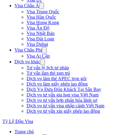
Visa Châu Á
Visa Trung Quốc
Visa Hàn Quốc
Visa Hong Kong
Visa Ấn Độ
Visa Nhật Bản
Visa Đài Loan
Visa Dubai
Visa Châu Phi
Visa Ai Cập
Dịch vụ khác
Tư vấn lý lịch tư pháp
Tư vấn làm thẻ tạm trú
Dịch vụ làm thẻ APEC trọn gói
Dịch vụ làm giấy phép lao động
Dịch Vụ Đưa Đón Khách Tại Sân Bay
Dịch vụ tư vấn gia hạn visa Việt Nam
Dịch vụ tư vấn hợp pháp hóa lãnh sự
Dịch vụ tư vấn visa nhập cảnh Việt Nam
Dịch vụ tư vấn xin giấy phép lao động
Tỷ Lệ Đậu Visa
Trang chủ