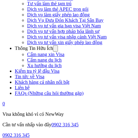
Tư vấn làm thẻ tạm trú
Dịch vụ làm thẻ APEC trọn gói
Dịch vụ làm giấy phép lao động
Dịch Vụ Đưa Đón Khách Tại Sân Bay
Dịch vụ tư vấn gia hạn visa Việt Nam
Dịch vụ tư vấn hợp pháp hóa lãnh sự
Dịch vụ tư vấn visa nhập cảnh Việt Nam
Dịch vụ tư vấn xin giấy phép lao động
Thông Tin Hữu Ích
Cẩm nang xin Visa
Cẩm nang du lịch
Xu hướng du lịch
Kiểm tra tỷ lệ đậu Visa
Tin tức về Visa
Khách hàng cá nhân nổi bật
Liên hệ
FAQs (Những câu hỏi thường gặp)
0
Visa không khó vì có NewWay
Cần tư vấn nhấp vào đây
0902 316 345
0902 316 345