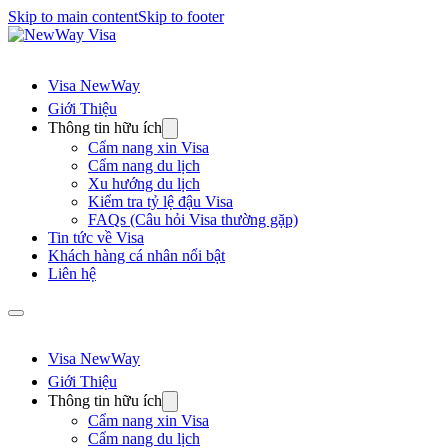
Skip to main content
Skip to footer
Visa NewWay
Giới Thiệu
Thông tin hữu ích
Cẩm nang xin Visa
Cẩm nang du lịch
Xu hướng du lịch
Kiểm tra tỷ lệ đậu Visa
FAQs (Câu hỏi Visa thường gặp)
Tin tức về Visa
Khách hàng cá nhân nổi bật
Liên hệ
Visa NewWay
Giới Thiệu
Thông tin hữu ích
Cẩm nang xin Visa
Cẩm nang du lịch