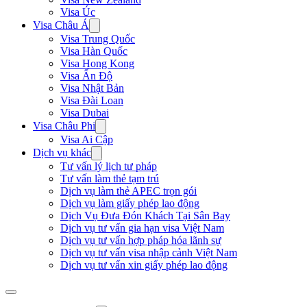
Visa Úc
Visa Châu Á
Visa Trung Quốc
Visa Hàn Quốc
Visa Hong Kong
Visa Ấn Độ
Visa Nhật Bản
Visa Đài Loan
Visa Dubai
Visa Châu Phi
Visa Ai Cập
Dịch vụ khác
Tư vấn lý lịch tư pháp
Tư vấn làm thẻ tạm trú
Dịch vụ làm thẻ APEC trọn gói
Dịch vụ làm giấy phép lao động
Dịch Vụ Đưa Đón Khách Tại Sân Bay
Dịch vụ tư vấn gia hạn visa Việt Nam
Dịch vụ tư vấn hợp pháp hóa lãnh sự
Dịch vụ tư vấn visa nhập cảnh Việt Nam
Dịch vụ tư vấn xin giấy phép lao động