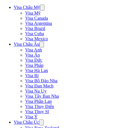
Visa Châu Mỹ
Visa Mỹ
Visa Canada
Visa Argentina
Visa Brazil
Visa Cuba
Visa Mexico
Visa Châu Âu
Visa Anh
Visa Áo
Visa Đức
Visa Pháp
Visa Hà Lan
Visa Bỉ
Visa Bồ Đào Nha
Visa Đan Mạch
Visa Na Uy
Visa Tây Ban Nha
Visa Phần Lan
Visa Thụy Điển
Visa Thụy Sĩ
Visa Ý
Visa Châu Úc
Visa New Zealand