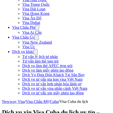
Visa Trung Quốc
Visa Đài Loan
Visa Hong Kong
Visa Ấn Độ
Visa Dubai
Visa Châu Phi
Visa Ai Cập
Visa Châu Úc
Visa New Zealand
Visa Úc
Dịch vụ khác
Tư vấn lý lịch tư pháp
Tư vấn làm thẻ tạm trú
Dịch vụ làm thẻ APEC trọn gói
Dịch vụ làm giấy phép lao động
Dịch Vụ Đưa Đón Khách Tại Sân Bay
Dịch vụ tư vấn gia hạn visa Việt Nam
Dịch vụ tư vấn hợp pháp hóa lãnh sự
Dịch vụ tư vấn visa nhập cảnh Việt Nam
Dịch vụ tư vấn xin giấy phép lao động
Newway Visa
/
Visa Châu Mỹ
/
Cuba
/
Visa Cuba du lịch
Dịch vụ xin Visa Cuba du lịch uy tín –