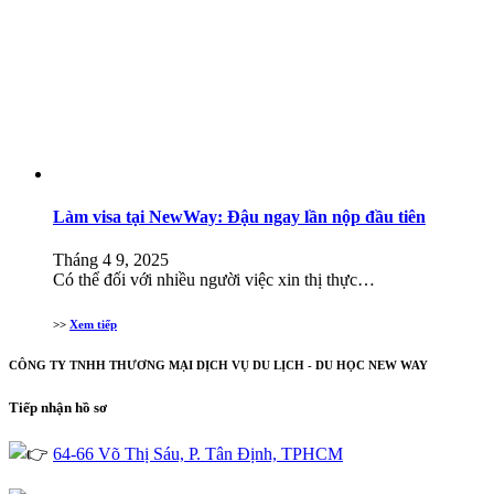
Làm visa tại NewWay: Đậu ngay lần nộp đầu tiên
Tháng 4 9, 2025
Có thể đối với nhiều người việc xin thị thực…
>>
Xem tiếp
CÔNG TY TNHH THƯƠNG MẠI DỊCH VỤ DU LỊCH - DU HỌC NEW WAY
Tiếp nhận hồ sơ
64-66 Võ Thị Sáu, P. Tân Định, TPHCM