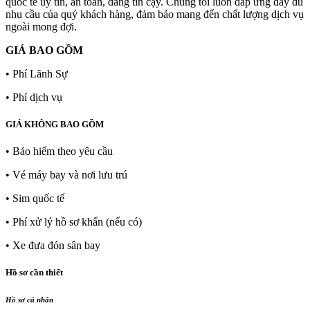
quốc tế uy tín, an toàn, đáng tin cậy. Chúng tôi luôn đáp ứng đầy đủ
nhu cầu của quý khách hàng, đảm bảo mang đến chất lượng dịch vụ
ngoài mong đợi.
GIÁ BAO GỒM
• Phí Lãnh Sự
• Phí dịch vụ
GIÁ KHÔNG BAO GỒM
• Bảo hiểm theo yêu cầu
• Vé máy bay và nơi lưu trú
• Sim quốc tế
• Phí xử lý hồ sơ khẩn (nếu có)
• Xe đưa đón sân bay
Hồ sơ cần thiết
Hồ sơ cá nhân