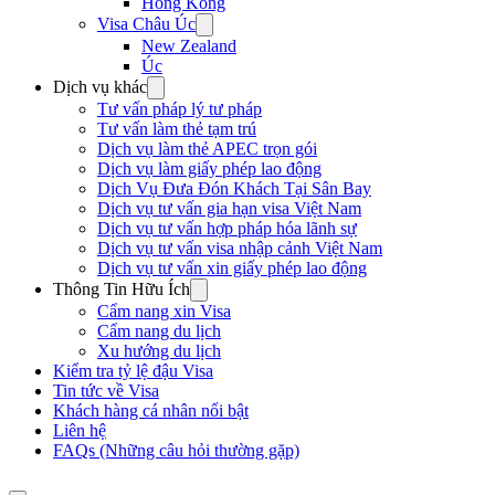
Hong Kong
Visa Châu Úc
New Zealand
Úc
Dịch vụ khác
Tư vấn pháp lý tư pháp
Tư vấn làm thẻ tạm trú
Dịch vụ làm thẻ APEC trọn gói
Dịch vụ làm giấy phép lao động
Dịch Vụ Đưa Đón Khách Tại Sân Bay
Dịch vụ tư vấn gia hạn visa Việt Nam
Dịch vụ tư vấn hợp pháp hóa lãnh sự
Dịch vụ tư vấn visa nhập cảnh Việt Nam
Dịch vụ tư vấn xin giấy phép lao động
Thông Tin Hữu Ích
Cẩm nang xin Visa
Cẩm nang du lịch
Xu hướng du lịch
Kiểm tra tỷ lệ đậu Visa
Tin tức về Visa
Khách hàng cá nhân nổi bật
Liên hệ
FAQs (Những câu hỏi thường gặp)