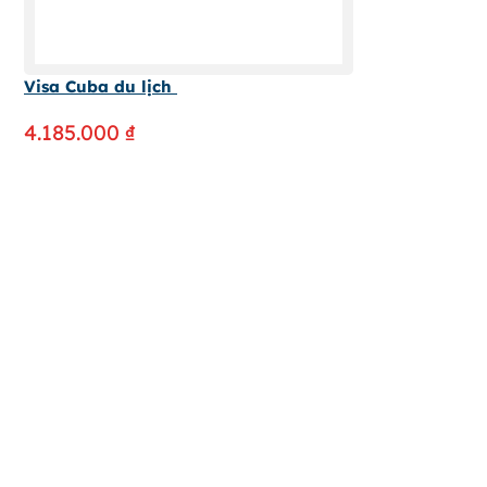
Visa Cuba du lịch
4.185.000
₫
64-66 Võ Thị Sáu, P. Tân Định, TPHCM