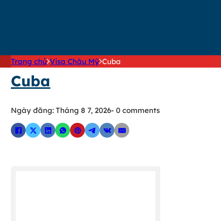
DỊCH VỤ TƯ VẤN HỢP PHÁP HÓA LÃ
DỊCH VỤ TƯ VẤN VISA NHẬP CẢNH 
DỊCH VỤ TƯ VẤN XIN GIẤY PHÉP L
Trang chủ
Visa Châu Mỹ
Cuba
Cuba
Ngày đăng: Tháng 8 7, 2026
- 0 comments