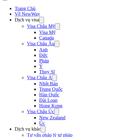
Trang Chủ
Về NewWay
Dịch vụ visa
Visa Châu Mỹ
Visa Mỹ
Canada
Visa Châu Âu
Anh
Đức
Pháp
Ý
Thụy Sĩ
Visa Châu Á
Nhật Bản
Trung Quốc
Hàn Quốc
Đài Loan
Hong Kong
Visa Châu Úc
New Zealand
Úc
Dịch vụ khác
Tư vấn pháp lý tư pháp