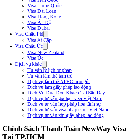
Visa Trung Quốc
Visa Đài Loan
Visa Hong Kong
Visa Ấn Độ
Visa Dubai
Visa Châu Phi
Visa Ai Cập
Visa Châu Úc
Visa New Zealand
Visa Úc
Dịch vụ khác
Tư vấn lý lịch tư pháp
Tư vấn làm thẻ tạm trú
Dịch vụ làm thẻ APEC trọn gói
Dịch vụ làm giấy phép lao động
Dịch Vụ Đưa Đón Khách Tại Sân Bay
Dịch vụ tư vấn gia hạn visa Việt Nam
Dịch vụ tư vấn hợp pháp hóa lãnh sự
Dịch vụ tư vấn visa nhập cảnh Việt Nam
Dịch vụ tư vấn xin giấy phép lao động
Chính Sách Thanh Toán NewWay Visa
Tại TP.HCM