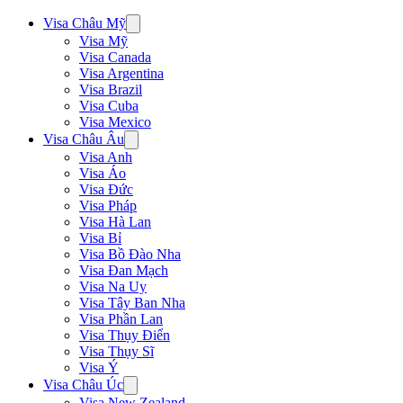
Visa Châu Mỹ
Visa Mỹ
Visa Canada
Visa Argentina
Visa Brazil
Visa Cuba
Visa Mexico
Visa Châu Âu
Visa Anh
Visa Áo
Visa Đức
Visa Pháp
Visa Hà Lan
Visa Bỉ
Visa Bồ Đào Nha
Visa Đan Mạch
Visa Na Uy
Visa Tây Ban Nha
Visa Phần Lan
Visa Thụy Điển
Visa Thụy Sĩ
Visa Ý
Visa Châu Úc
Visa New Zealand