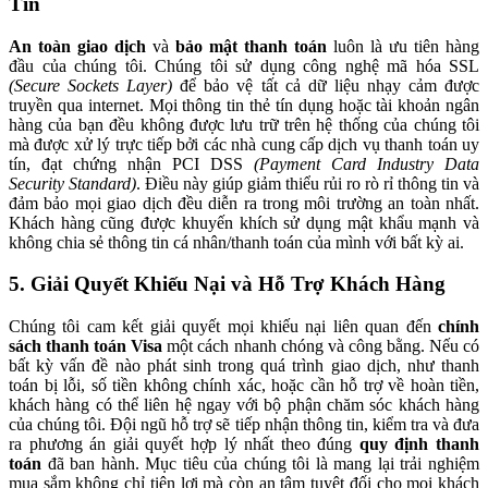
Tin
An toàn giao dịch
và
bảo mật thanh toán
luôn là ưu tiên hàng
đầu của chúng tôi. Chúng tôi sử dụng công nghệ mã hóa SSL
(Secure Sockets Layer)
để bảo vệ tất cả dữ liệu nhạy cảm được
truyền qua internet. Mọi thông tin thẻ tín dụng hoặc tài khoản ngân
hàng của bạn đều không được lưu trữ trên hệ thống của chúng tôi
mà được xử lý trực tiếp bởi các nhà cung cấp dịch vụ thanh toán uy
tín, đạt chứng nhận PCI DSS
(Payment Card Industry Data
Security Standard)
. Điều này giúp giảm thiểu rủi ro rò rỉ thông tin và
đảm bảo mọi giao dịch đều diễn ra trong môi trường an toàn nhất.
Khách hàng cũng được khuyến khích sử dụng mật khẩu mạnh và
không chia sẻ thông tin cá nhân/thanh toán của mình với bất kỳ ai.
5. Giải Quyết Khiếu Nại và Hỗ Trợ Khách Hàng
Chúng tôi cam kết giải quyết mọi khiếu nại liên quan đến
chính
sách thanh toán Visa
một cách nhanh chóng và công bằng. Nếu có
bất kỳ vấn đề nào phát sinh trong quá trình giao dịch, như thanh
toán bị lỗi, số tiền không chính xác, hoặc cần hỗ trợ về hoàn tiền,
khách hàng có thể liên hệ ngay với bộ phận chăm sóc khách hàng
của chúng tôi. Đội ngũ hỗ trợ sẽ tiếp nhận thông tin, kiểm tra và đưa
ra phương án giải quyết hợp lý nhất theo đúng
quy định thanh
toán
đã ban hành. Mục tiêu của chúng tôi là mang lại trải nghiệm
mua sắm không chỉ tiện lợi mà còn an tâm tuyệt đối cho mọi khách