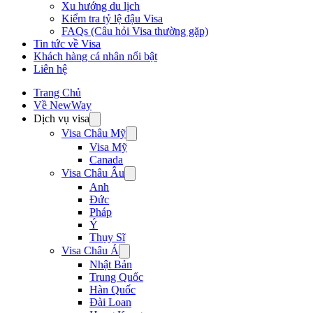
Xu hướng du lịch
Kiểm tra tỷ lệ đậu Visa
FAQs (Câu hỏi Visa thường gặp)
Tin tức về Visa
Khách hàng cá nhân nổi bật
Liên hệ
Trang Chủ
Về NewWay
Dịch vụ visa
Visa Châu Mỹ
Visa Mỹ
Canada
Visa Châu Âu
Anh
Đức
Pháp
Ý
Thụy Sĩ
Visa Châu Á
Nhật Bản
Trung Quốc
Hàn Quốc
Đài Loan