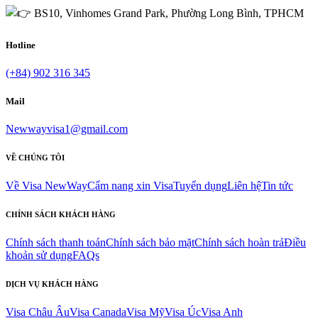
BS10, Vinhomes Grand Park, Phường Long Bình, TPHCM
Hotline
(+84) 902 316 345
Mail
Newwayvisa1@gmail.com
VỀ CHÚNG TÔI
Về Visa NewWay
Cẩm nang xin Visa
Tuyển dụng
Liên hệ
Tin tức
CHÍNH SÁCH KHÁCH HÀNG
Chính sách thanh toán
Chính sách bảo mặt
Chính sách hoàn trả
Điều
khoản sử dụng
FAQs
DỊCH VỤ KHÁCH HÀNG
Visa Châu Âu
Visa Canada
Visa Mỹ
Visa Úc
Visa Anh