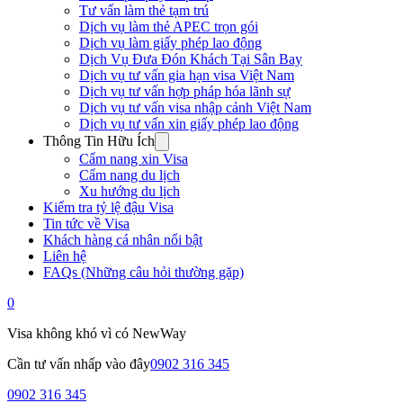
Tư vấn làm thẻ tạm trú
Dịch vụ làm thẻ APEC trọn gói
Dịch vụ làm giấy phép lao động
Dịch Vụ Đưa Đón Khách Tại Sân Bay
Dịch vụ tư vấn gia hạn visa Việt Nam
Dịch vụ tư vấn hợp pháp hóa lãnh sự
Dịch vụ tư vấn visa nhập cảnh Việt Nam
Dịch vụ tư vấn xin giấy phép lao động
Thông Tin Hữu Ích
Cẩm nang xin Visa
Cẩm nang du lịch
Xu hướng du lịch
Kiểm tra tỷ lệ đậu Visa
Tin tức về Visa
Khách hàng cá nhân nổi bật
Liên hệ
FAQs (Những câu hỏi thường gặp)
0
Visa không khó vì có NewWay
Cần tư vấn nhấp vào đây
0902 316 345
0902 316 345