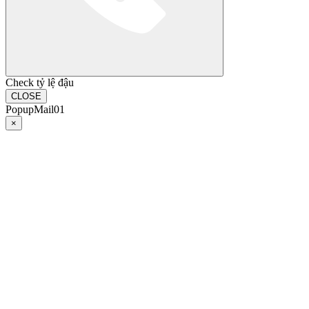
Check tỷ lệ đậu
CLOSE
PopupMail01
×