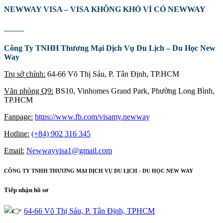
NEWWAY VISA – VISA KHÔNG KHÓ VÌ CÓ NEWWAY
——
Công Ty TNHH Thương Mại Dịch Vụ Du Lịch – Du Học New
Way
Trụ sở chính:
64-66 Võ Thị Sáu, P. Tân Định, TP.HCM
Văn phòng Q9:
BS10, Vinhomes Grand Park, Phường Long Bình,
TP.HCM
Fanpage:
https://www.fb.com/visamy.newway
Hotline:
(+84) 902 316 345
Email:
Newwayvisa1@gmail.com
CÔNG TY TNHH THƯƠNG MẠI DỊCH VỤ DU LỊCH - DU HỌC NEW WAY
Tiếp nhận hồ sơ
64-66 Võ Thị Sáu, P. Tân Định, TPHCM