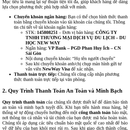
Mục tiêu là mang lại sự thuận tiện tối đa, giúp khách hàng dễ dàng
lựa chọn phương thức phù hợp nhất với mình.
Chuyển khoản ngân hàng:
Bạn có thể chọn hình thức thanh
toán bằng chuyển khoản vào tài khoản của chúng tôi. Thông
tin chi tiết về tài khoản ngân hàng:
STK:
145808251
– Đơn vị bán hàng:
CÔNG TY
TNHH THƯƠNG MẠI DỊCH VỤ DU LỊCH – DU
HỌC NEW WAY
Ngân hàng:
VP Bank – PGD Phan Huy Ích – CN
Sài Gòn
Nội dung chuyển khoản: “Họ tên người chuyển”
Sau khi chuyển khoản anh/chị chụp màn hình gửi tư
vấn viên
NewWay Visa
để xác nhận.
Thanh toán trực tiếp:
Chúng tôi cũng cấp nhận phương
thức thanh toán trực tiếp tại văn phòng.
2. Quy Trình Thanh Toán An Toàn và Minh Bạch
Quy trình thanh toán
của chúng tôi được thiết kế để đảm bảo tính
an toàn và minh bạch tuyệt đối. Khi bạn tiến hành mua hàng, hệ
thống sẽ tự động chuyển hướng đến một
cổng thanh toán
bảo mật,
nơi thông tin cá nhân và tài chính của bạn được mã hóa hoàn toàn.
Chúng tôi áp dụng các tiêu chuẩn bảo mật quốc tế cao nhất để bảo
vệ dữ liệu của bạn khỏi mọi rủi ro. Sau khi giao dịch thành công,