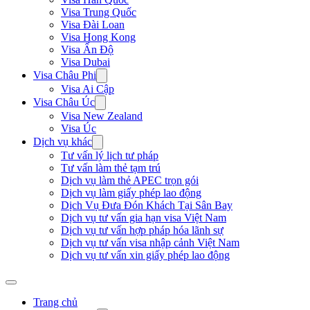
Visa Trung Quốc
Visa Đài Loan
Visa Hong Kong
Visa Ấn Độ
Visa Dubai
Visa Châu Phi
Visa Ai Cập
Visa Châu Úc
Visa New Zealand
Visa Úc
Dịch vụ khác
Tư vấn lý lịch tư pháp
Tư vấn làm thẻ tạm trú
Dịch vụ làm thẻ APEC trọn gói
Dịch vụ làm giấy phép lao động
Dịch Vụ Đưa Đón Khách Tại Sân Bay
Dịch vụ tư vấn gia hạn visa Việt Nam
Dịch vụ tư vấn hợp pháp hóa lãnh sự
Dịch vụ tư vấn visa nhập cảnh Việt Nam
Dịch vụ tư vấn xin giấy phép lao động
Trang chủ