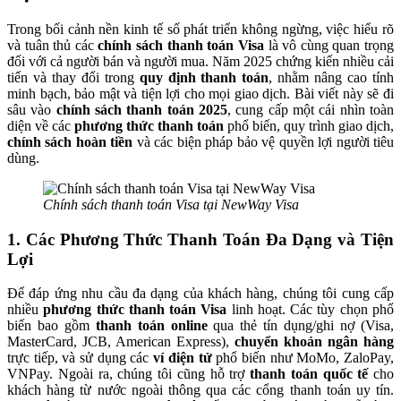
Trong bối cảnh nền kinh tế số phát triển không ngừng, việc hiểu rõ
và tuân thủ các
chính sách thanh toán Visa
là vô cùng quan trọng
đối với cả người bán và người mua. Năm 2025 chứng kiến nhiều cải
tiến và thay đổi trong
quy định thanh toán
, nhằm nâng cao tính
minh bạch, bảo mật và tiện lợi cho mọi giao dịch. Bài viết này sẽ đi
sâu vào
chính sách thanh toán 2025
, cung cấp một cái nhìn toàn
diện về các
phương thức thanh toán
phổ biến, quy trình giao dịch,
chính sách hoàn tiền
và các biện pháp bảo vệ quyền lợi người tiêu
dùng.
Chính sách thanh toán Visa tại NewWay Visa
1. Các Phương Thức Thanh Toán Đa Dạng và Tiện
Lợi
Để đáp ứng nhu cầu đa dạng của khách hàng, chúng tôi cung cấp
nhiều
phương thức thanh toán Visa
linh hoạt. Các tùy chọn phổ
biến bao gồm
thanh toán online
qua thẻ tín dụng/ghi nợ (Visa,
MasterCard, JCB, American Express),
chuyển khoản ngân hàng
trực tiếp, và sử dụng các
ví điện tử
phổ biến như MoMo, ZaloPay,
VNPay. Ngoài ra, chúng tôi cũng hỗ trợ
thanh toán quốc tế
cho
khách hàng từ nước ngoài thông qua các cổng thanh toán uy tín.