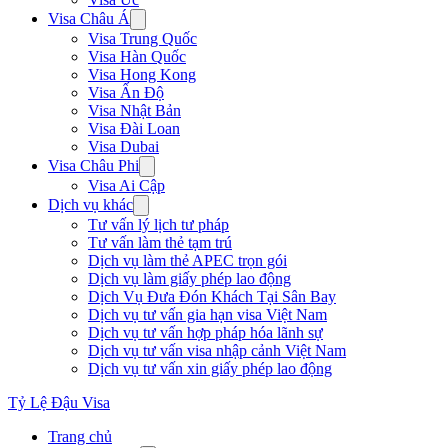
Visa Châu Á
Visa Trung Quốc
Visa Hàn Quốc
Visa Hong Kong
Visa Ấn Độ
Visa Nhật Bản
Visa Đài Loan
Visa Dubai
Visa Châu Phi
Visa Ai Cập
Dịch vụ khác
Tư vấn lý lịch tư pháp
Tư vấn làm thẻ tạm trú
Dịch vụ làm thẻ APEC trọn gói
Dịch vụ làm giấy phép lao động
Dịch Vụ Đưa Đón Khách Tại Sân Bay
Dịch vụ tư vấn gia hạn visa Việt Nam
Dịch vụ tư vấn hợp pháp hóa lãnh sự
Dịch vụ tư vấn visa nhập cảnh Việt Nam
Dịch vụ tư vấn xin giấy phép lao động
Tỷ Lệ Đậu Visa
Trang chủ