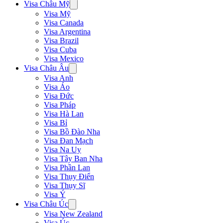
Visa Châu Mỹ
Visa Mỹ
Visa Canada
Visa Argentina
Visa Brazil
Visa Cuba
Visa Mexico
Visa Châu Âu
Visa Anh
Visa Áo
Visa Đức
Visa Pháp
Visa Hà Lan
Visa Bỉ
Visa Bồ Đào Nha
Visa Đan Mạch
Visa Na Uy
Visa Tây Ban Nha
Visa Phần Lan
Visa Thụy Điển
Visa Thụy Sĩ
Visa Ý
Visa Châu Úc
Visa New Zealand
Visa Úc