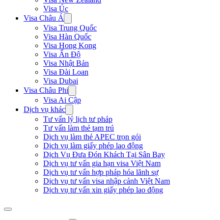
Visa Úc
Visa Châu Á
Visa Trung Quốc
Visa Hàn Quốc
Visa Hong Kong
Visa Ấn Độ
Visa Nhật Bản
Visa Đài Loan
Visa Dubai
Visa Châu Phi
Visa Ai Cập
Dịch vụ khác
Tư vấn lý lịch tư pháp
Tư vấn làm thẻ tạm trú
Dịch vụ làm thẻ APEC trọn gói
Dịch vụ làm giấy phép lao động
Dịch Vụ Đưa Đón Khách Tại Sân Bay
Dịch vụ tư vấn gia hạn visa Việt Nam
Dịch vụ tư vấn hợp pháp hóa lãnh sự
Dịch vụ tư vấn visa nhập cảnh Việt Nam
Dịch vụ tư vấn xin giấy phép lao động