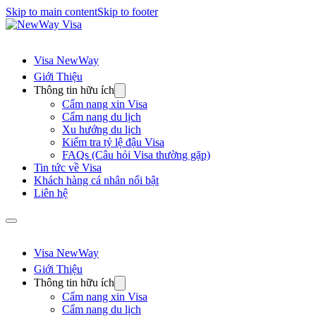
Skip to main content
Skip to footer
Visa NewWay
Giới Thiệu
Thông tin hữu ích
Cẩm nang xin Visa
Cẩm nang du lịch
Xu hướng du lịch
Kiểm tra tỷ lệ đậu Visa
FAQs (Câu hỏi Visa thường gặp)
Tin tức về Visa
Khách hàng cá nhân nổi bật
Liên hệ
Visa NewWay
Giới Thiệu
Thông tin hữu ích
Cẩm nang xin Visa
Cẩm nang du lịch