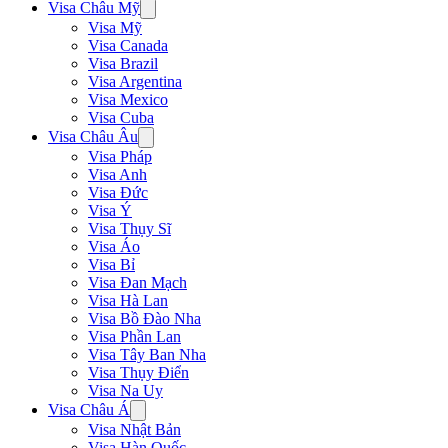
Visa Châu Mỹ
Visa Mỹ
Visa Canada
Visa Brazil
Visa Argentina
Visa Mexico
Visa Cuba
Visa Châu Âu
Visa Pháp
Visa Anh
Visa Đức
Visa Ý
Visa Thụy Sĩ
Visa Áo
Visa Bỉ
Visa Đan Mạch
Visa Hà Lan
Visa Bồ Đào Nha
Visa Phần Lan
Visa Tây Ban Nha
Visa Thụy Điển
Visa Na Uy
Visa Châu Á
Visa Nhật Bản
Visa Hàn Quốc