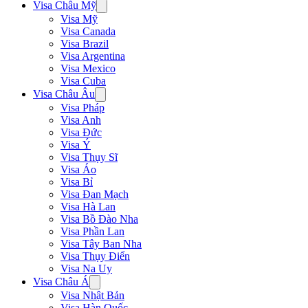
Visa Châu Mỹ
Visa Mỹ
Visa Canada
Visa Brazil
Visa Argentina
Visa Mexico
Visa Cuba
Visa Châu Âu
Visa Pháp
Visa Anh
Visa Đức
Visa Ý
Visa Thụy Sĩ
Visa Áo
Visa Bỉ
Visa Đan Mạch
Visa Hà Lan
Visa Bồ Đào Nha
Visa Phần Lan
Visa Tây Ban Nha
Visa Thụy Điển
Visa Na Uy
Visa Châu Á
Visa Nhật Bản
Visa Hàn Quốc