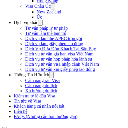
Hong Kong
Visa Châu Úc
New Zealand
Úc
Dịch vụ khác
Tư vấn pháp lý tư pháp
Tư vấn làm thẻ tạm trú
Dịch vụ làm thẻ APEC trọn gói
Dịch vụ làm giấy phép lao động
Dịch Vụ Đưa Đón Khách Tại Sân Bay
Dịch vụ tư vấn gia hạn visa Việt Nam
Dịch vụ tư vấn hợp pháp hóa lãnh sự
Dịch vụ tư vấn visa nhập cảnh Việt Nam
Dịch vụ tư vấn xin giấy phép lao động
Thông Tin Hữu Ích
Cẩm nang xin Visa
Cẩm nang du lịch
Xu hướng du lịch
Kiểm tra tỷ lệ đậu Visa
Tin tức về Visa
Khách hàng cá nhân nổi bật
Liên hệ
FAQs (Những câu hỏi thường gặp)