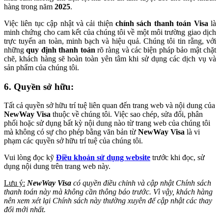
hàng trong năm
2025
.
Việc liên tục cập nhật và cải thiện
chính sách thanh toán Visa
là
minh chứng cho cam kết của chúng tôi về một môi trường giao dịch
trực tuyến an toàn, minh bạch và hiệu quả. Chúng tôi tin rằng, với
những
quy định thanh toán
rõ ràng và các biện pháp bảo mật chặt
chẽ, khách hàng sẽ hoàn toàn yên tâm khi sử dụng các dịch vụ và
sản phẩm của chúng tôi.
6. Quyền sở hữu:
Tất cả quyền sở hữu trí tuệ liên quan đến trang web và nội dung của
NewWay Visa
thuộc về chúng tôi. Việc sao chép, sửa đổi, phân
phối hoặc sử dụng bất kỳ nội dung nào từ trang web của chúng tôi
mà không có sự cho phép bằng văn bản từ
NewWay Visa
là vi
phạm các quyền sở hữu trí tuệ của chúng tôi.
Vui lòng đọc kỹ
Điều khoản sử dụng website
trước khi đọc, sử
dụng nội dung trên trang web này.
Lưu ý:
NewWay Visa
có quyền điều chỉnh và cập nhật Chính sách
thanh toán này mà không cần thông báo trước. Vì vậy, khách hàng
nên xem xét lại Chính sách này thường xuyên để cập nhật các thay
đổi mới nhất.