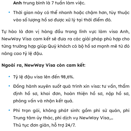
Anh
trung bình là 7 tuần làm việc.
Thời gian này có thể nhanh hoặc chậm hơn, tùy thuộc
vào số lượng hồ sơ được xử lý tại thời điểm đó.
Tự hào là đơn vị hàng đầu trong lĩnh vực làm visa Anh,
NewWay Visa cam kết sẽ đưa ra các giải pháp phù hợp cho
từng trường hợp giúp Quý khách có bộ hồ sơ mạnh mẽ từ đó
nâng cao tỷ lệ đậu.
Ngoài ra, NewWay Visa còn cam kết:
Tỷ lệ đậu visa lên đến 98,6%.
Đồng hành xuyên suốt quá trình xin visa: tư vấn, thẩm
định hồ sơ, khai đơn, hoàn thiện hồ sơ, nộp hồ sơ,
phỏng vấn và nhận kết quả.
Phí trọn gói, không phát sinh: gồm phí sứ quán, phí
Trung tâm ủy thác, phí dịch vụ NewWay Visa,…
Thủ tục đơn giản, hỗ trợ 24/7.