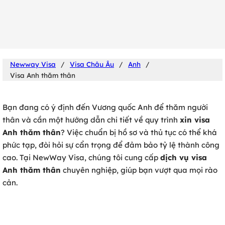
0902 316 345
Newway Visa
/
Visa Châu Âu
/
Anh
/
Visa Anh thăm thân
Bạn đang có ý định đến Vương quốc Anh để thăm người
thân và cần một hướng dẫn chi tiết về quy trình
xin visa
Anh thăm thân
? Việc chuẩn bị hồ sơ và thủ tục có thể khá
phức tạp, đòi hỏi sự cẩn trọng để đảm bảo tỷ lệ thành công
cao. Tại NewWay Visa, chúng tôi cung cấp
dịch vụ visa
Anh thăm thân
chuyên nghiệp, giúp bạn vượt qua mọi rào
cản.