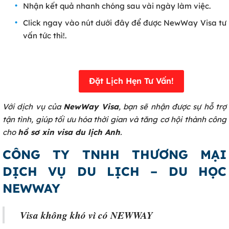
Nhận kết quả nhanh chóng sau vài ngày làm việc.
Click ngay vào nút dưới đây để được NewWay Visa tư
vấn tức thì!.
Đặt Lịch Hẹn Tư Vấn!
Với dịch vụ của
NewWay Visa
, bạn sẽ nhận được sự hỗ trợ
tận tình, giúp tối ưu hóa thời gian và tăng cơ hội thành công
cho
hồ sơ xin visa du lịch Anh
.
CÔNG TY TNHH THƯƠNG MẠI
DỊCH VỤ DU LỊCH – DU HỌC
NEWWAY
Visa không khó vì có NEWWAY