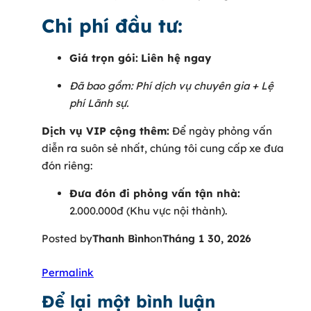
Chi phí đầu tư:
Giá trọn gói:
Liên hệ ngay
Đã bao gồm: Phí dịch vụ chuyên gia + Lệ
phí Lãnh sự.
Dịch vụ VIP cộng thêm:
Để ngày phỏng vấn
diễn ra suôn sẻ nhất, chúng tôi cung cấp xe đưa
đón riêng:
Đưa đón đi phỏng vấn tận nhà:
2.000.000đ (Khu vực nội thành).
Posted by
Thanh Bình
on
Tháng 1 30, 2026
Permalink
Để lại một bình luận