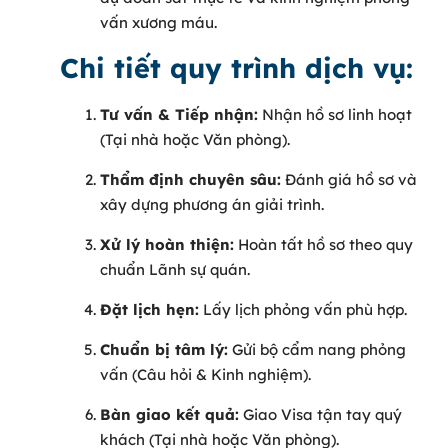
vấn xương máu.
Chi tiết quy trình dịch vụ:
Tư vấn & Tiếp nhận:
Nhận hồ sơ linh hoạt
(Tại nhà hoặc Văn phòng).
Thẩm định chuyên sâu:
Đánh giá hồ sơ và
xây dựng phương án giải trình.
Xử lý hoàn thiện:
Hoàn tất hồ sơ theo quy
chuẩn Lãnh sự quán.
Đặt lịch hẹn:
Lấy lịch phỏng vấn phù hợp.
Chuẩn bị tâm lý:
Gửi bộ cẩm nang phỏng
vấn (Câu hỏi & Kinh nghiệm).
Bàn giao kết quả:
Giao Visa tận tay quý
khách (Tại nhà hoặc Văn phòng).