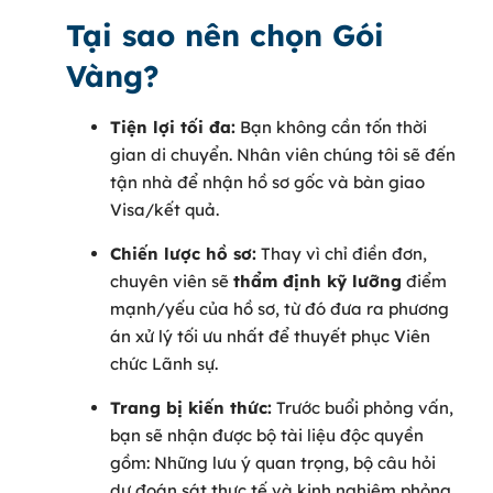
Tại sao nên chọn Gói
Vàng?
Tiện lợi tối đa:
Bạn không cần tốn thời
gian di chuyển. Nhân viên chúng tôi sẽ đến
tận nhà để nhận hồ sơ gốc và bàn giao
Visa/kết quả.
Chiến lược hồ sơ:
Thay vì chỉ điền đơn,
chuyên viên sẽ
thẩm định kỹ lưỡng
điểm
mạnh/yếu của hồ sơ, từ đó đưa ra phương
án xử lý tối ưu nhất để thuyết phục Viên
chức Lãnh sự.
Trang bị kiến thức:
Trước buổi phỏng vấn,
bạn sẽ nhận được bộ tài liệu độc quyền
gồm: Những lưu ý quan trọng, bộ câu hỏi
dự đoán sát thực tế và kinh nghiệm phỏng