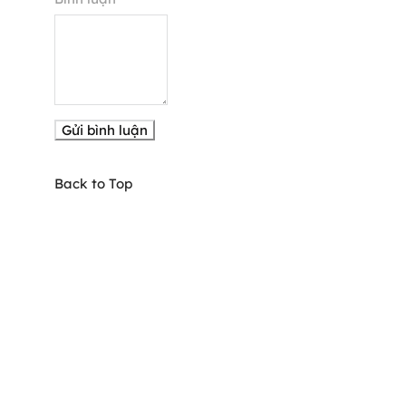
Back to Top
64-66 Võ Thị Sáu, P. Tân Định, TPHCM