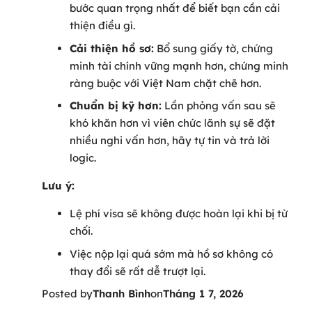
bước quan trọng nhất để biết bạn cần cải
thiện điều gì.
Cải thiện hồ sơ:
Bổ sung giấy tờ, chứng
minh tài chính vững mạnh hơn, chứng minh
ràng buộc với Việt Nam chặt chẽ hơn.
Chuẩn bị kỹ hơn:
Lần phỏng vấn sau sẽ
khó khăn hơn vì viên chức lãnh sự sẽ đặt
nhiều nghi vấn hơn, hãy tự tin và trả lời
logic.
Lưu ý:
Lệ phí visa sẽ không được hoàn lại khi bị từ
chối.
Việc nộp lại quá sớm mà hồ sơ không có
thay đổi sẽ rất dễ trượt lại.
Posted by
Thanh Bình
on
Tháng 1 7, 2026