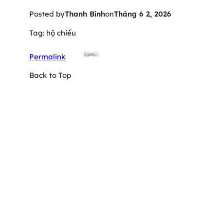
Posted by
Thanh Bình
on
Tháng 6 2, 2026
Tag: hộ chiếu
Permalink
Back to Top
64-66 Võ Thị Sáu, P. Tân Định, TPHCM