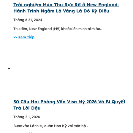
Trải nghiệm Mùa Thu Rực Rỡ ở New England:
Hành Trình Ngắm Lá Vàng Lá Đỏ Kỳ Diệu
Tháng 6 21, 2024
Thu đến, New England (Mỹ) khoác lên mình tấm áo…
>>
Xem tiếp
50 Câu Hỏi Phỏng Vấn Visa Mỹ 2026 Và Bí Quyết
Trả Lời Đậu
Tháng 2 1, 2026
Bước vào Lãnh sự quán Hoa Kỳ với một bộ…