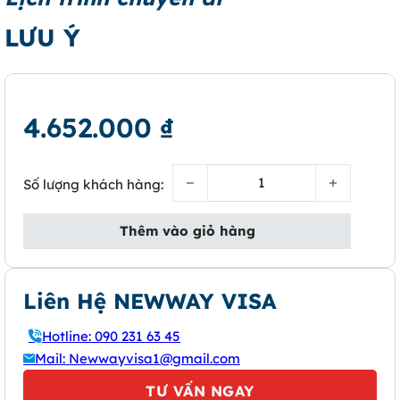
LƯU Ý
4.652.000
₫
Visa Hà Lan (Trẻ em 6 – 12 tuổi) số
Số lượng khách hàng:
Thêm vào giỏ hàng
Liên Hệ NEWWAY VISA
Hotline: 090 231 63 45
Mail: Newwayvisa1@gmail.com
TƯ VẤN NGAY