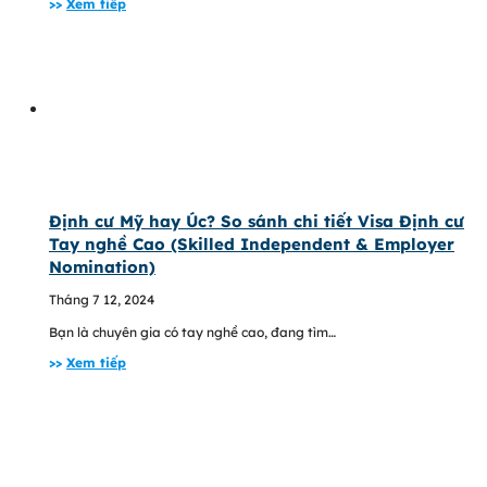
>>
Xem tiếp
Định cư Mỹ hay Úc? So sánh chi tiết Visa Định cư
Tay nghề Cao (Skilled Independent & Employer
Nomination)
Tháng 7 12, 2024
Bạn là chuyên gia có tay nghề cao, đang tìm…
>>
Xem tiếp