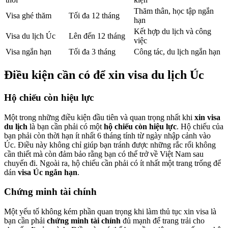
Thăm thân, học tập ngắn
Visa ghé thăm
Tối đa 12 tháng
hạn
Kết hợp du lịch và công
Visa du lịch Úc
Lên đến 12 tháng
việc
Visa ngắn hạn
Tối đa 3 tháng
Công tác, du lịch ngắn hạn
Điều kiện cần có để xin visa du lịch Úc
Hộ chiếu còn hiệu lực
Một trong những điều kiện đầu tiên và quan trọng nhất khi
xin visa
du lịch
là bạn cần phải có một
hộ chiếu còn hiệu lực
. Hộ chiếu của
bạn phải còn thời hạn ít nhất 6 tháng tính từ ngày nhập cảnh vào
Úc. Điều này không chỉ giúp bạn tránh được những rắc rối không
cần thiết mà còn đảm bảo rằng bạn có thể trở về Việt Nam sau
chuyến đi. Ngoài ra, hộ chiếu cần phải có ít nhất một trang trống để
dán
visa Úc ngắn hạn
.
Chứng minh tài chính
Một yếu tố không kém phần quan trọng khi làm thủ tục xin visa là
bạn cần phải
chứng minh tài chính
đủ mạnh để trang trải cho