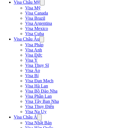
Visa Châu Mỹ
Visa Mỹ
Visa Canada
Visa Brazil
Visa Argentina
Visa Mexico
Visa Cuba
Visa Châu Âu
Visa Pháp
Visa Anh
Visa Đức
Visa Ý
Visa Thụy Sĩ
Visa Áo
Visa Bỉ
Visa Đan Mạch
Visa Hà Lan
Visa Bồ Đào Nha
Visa Phần Lan
Visa Tây Ban Nha
Visa Thụy Điển
Visa Na Uy
Visa Châu Á
Visa Nhật Bản
Visa Hàn Quốc