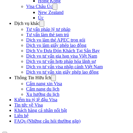
Hong Kong
Visa Châu Úc
New Zealand
Úc
Dịch vụ khác
Tư vấn pháp lý tư pháp
Tư vấn làm thẻ tạm trú
Dịch vụ làm thẻ APEC trọn gói
Dịch vụ làm giấy phép lao động
Dịch Vụ Đưa Đón Khách Tại Sân Bay
Dịch vụ tư vấn gia hạn visa Việt Nam
Dịch vụ tư vấn hợp pháp hóa lãnh sự
Dịch vụ tư vấn visa nhập cảnh Việt Nam
Dịch vụ tư vấn xin giấy phép lao động
Thông Tin Hữu Ích
Cẩm nang xin Visa
Cẩm nang du lịch
Xu hướng du lịch
Kiểm tra tỷ lệ đậu Visa
Tin tức về Visa
Khách hàng cá nhân nổi bật
Liên hệ
FAQs (Những câu hỏi thường gặp)