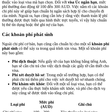
thuộc vào loại visa mà bạn chọn. Đối với
visa Úc ngắn hạn
, mức
phí thường dao động từ 100 đến 300 AUD. Việc nắm rõ các khoản
chi phí này sẽ giúp bạn chuẩn bị ngân sách hợp lý cho chuyến đi
của mình. Ngoài ra, bạn cũng cần lưu ý rằng việc thanh toán lệ phí
thường được thực hiện qua hình thức trực tuyến, vì vậy hãy chuẩn
bị thẻ tín dụng hoặc thẻ ghi nợ của bạn.
Các khoản phí phát sinh
Ngoài chi phí cơ bản, bạn cũng cần chuẩn bị cho một số
khoản phí
phát sinh
có thể xảy ra trong quá trình xin visa. Một số khoản phí
này bao gồm:
Phí dịch thuật
: Nếu giấy tờ của bạn không bằng tiếng Anh,
bạn sẽ cần chi trả cho việc dịch thuật các giấy tờ cần thiết cho
visa.
Phí xét duyệt hồ sơ
: Trong một số trường hợp, bạn có thể
phải chi trả thêm phí cho việc xét duyệt hồ sơ nhanh chóng.
Phí khám sức khỏe
: Đối với một số loại visa, bạn có thể
được yêu cầu thực hiện khám sức khỏe, và phí cho dịch vụ
này cũng sẽ được tính vào tổng chi phí.
Mức phí
Loại phí
Ghi chú
(AUD)