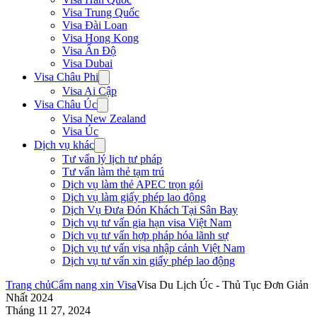
Visa Trung Quốc
Visa Đài Loan
Visa Hong Kong
Visa Ấn Độ
Visa Dubai
Visa Châu Phi
Visa Ai Cập
Visa Châu Úc
Visa New Zealand
Visa Úc
Dịch vụ khác
Tư vấn lý lịch tư pháp
Tư vấn làm thẻ tạm trú
Dịch vụ làm thẻ APEC trọn gói
Dịch vụ làm giấy phép lao động
Dịch Vụ Đưa Đón Khách Tại Sân Bay
Dịch vụ tư vấn gia hạn visa Việt Nam
Dịch vụ tư vấn hợp pháp hóa lãnh sự
Dịch vụ tư vấn visa nhập cảnh Việt Nam
Dịch vụ tư vấn xin giấy phép lao động
Trang chủ
Cẩm nang xin Visa
Visa Du Lịch Úc - Thủ Tục Đơn Giản
Nhất 2024
Tháng 11 27, 2024