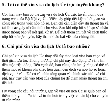
5. Tôi có thể xin visa du lịch Úc trực tuyến không?
Có, hiện nay bạn có thể xin visa du lịch Úc trực tuyến thông qua
trang web của Bộ Nội vụ Úc. Việc này giúp tiết kiệm thời gian và
công sức trong việc nộp hồ sơ. Bạn chỉ cần điền đầy đủ thông tin và
tải lên các giấy tờ cần thiết cho visa. Sau khi nộp hồ sơ, bạn sẽ nhận
được thông báo về kết quả xử lý. Để biết thêm chi tiết về cách thức
nộp hồ sơ trực tuyến, hãy tham khảo bài viết của chúng tôi.
6. Chi phí xin visa du lịch Úc là bao nhiêu?
Chi phí xin visa du lịch Úc thay đổi tùy theo loại visa bạn chọn và
thời gian lưu trú. Thông thường, chi phí này dao động từ vài trăm
đến một triệu đồng. Bên cạnh đó, bạn cũng nên lưu ý rằng có thể có
thêm một số khoản phí khác liên quan đến dịch vụ nộp hồ sơ hoặc
dịch vụ tư vấn. Để có cái nhìn tổng quan và chính xác nhất về chi
phí, hãy truy cập vào blog của chúng tôi để tham khảo thông tin chi
tiết hơn.
Hy vọng các câu hỏi thường gặp về visa du lịch Úc sẽ giúp bạn có
thêm thông tin hữu ích và tự tin hơn trong việc chuẩn bị cho chuyến
đi của mình!