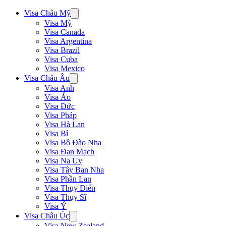
Visa Châu Mỹ
Visa Mỹ
Visa Canada
Visa Argentina
Visa Brazil
Visa Cuba
Visa Mexico
Visa Châu Âu
Visa Anh
Visa Áo
Visa Đức
Visa Pháp
Visa Hà Lan
Visa Bỉ
Visa Bồ Đào Nha
Visa Đan Mạch
Visa Na Uy
Visa Tây Ban Nha
Visa Phần Lan
Visa Thụy Điển
Visa Thụy Sĩ
Visa Ý
Visa Châu Úc
Visa New Zealand