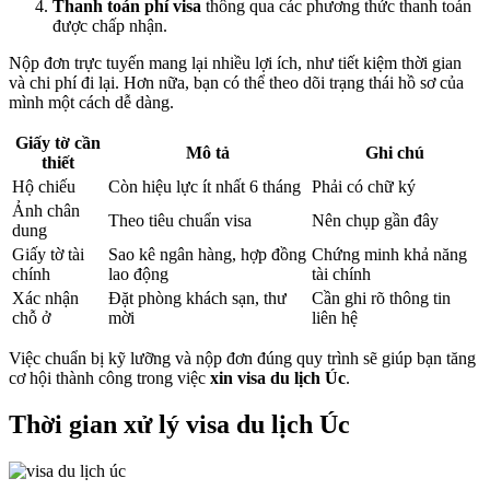
Thanh toán phí visa
thông qua các phương thức thanh toán
được chấp nhận.
Nộp đơn trực tuyến mang lại nhiều lợi ích, như tiết kiệm thời gian
và chi phí đi lại. Hơn nữa, bạn có thể theo dõi trạng thái hồ sơ của
mình một cách dễ dàng.
Giấy tờ cần
Mô tả
Ghi chú
thiết
Hộ chiếu
Còn hiệu lực ít nhất 6 tháng
Phải có chữ ký
Ảnh chân
Theo tiêu chuẩn visa
Nên chụp gần đây
dung
Giấy tờ tài
Sao kê ngân hàng, hợp đồng
Chứng minh khả năng
chính
lao động
tài chính
Xác nhận
Đặt phòng khách sạn, thư
Cần ghi rõ thông tin
chỗ ở
mời
liên hệ
Việc chuẩn bị kỹ lưỡng và nộp đơn đúng quy trình sẽ giúp bạn tăng
cơ hội thành công trong việc
xin visa du lịch Úc
.
Thời gian xử lý visa du lịch Úc