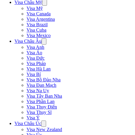
Visa Châu Mỹ
Visa Mỹ
Visa Canada
Visa Argentina
Visa Brazil
Visa Cuba
Visa Mexico
Visa Châu Âu
Visa Anh
Visa Áo
Visa Đức
Visa Pháp
Visa Hà Lan
Visa Bỉ
Visa Bồ Đào Nha
Visa Đan Mạch
Visa Na Uy
Visa Tây Ban Nha
Visa Phần Lan
Visa Thụy Điển
Visa Thụy Sĩ
Visa Ý
Visa Châu Úc
Visa New Zealand
Visa Úc