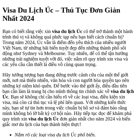
Visa Du Lịch Úc – Thủ Tục Đơn Giản
Nhất 2024
Bạn có biết rằng việc xin
visa du lịch Úc
có thể trở thành một hành
trình thú vị và không quá phức tạp nếu bạn biết cách chuẩn bị?
Trong năm 2024, Úc vẫn là điểm đến yêu thích của nhiều người
Việt Nam, từ những bãi biển tuyệt đẹp đến những thành phố sôi
động như Sydney và Melbourne. Tuy nhiên, để có thể tận hưởng
những trải nghiệm tuyệt vời đó, việc nắm rõ quy trình xin visa và
các yêu cầu cần thiết là điều vô cùng quan trọng.
Hãy tưởng tượng bạn đang đứng trước cánh cửa của một thế giới
mới, nơi mà thiên nhiên, văn hóa và con người hòa quyện tạo nên
những kỷ niệm khó quên. Để bước vào thế giới ấy, điều đầu tiên
bạn cần làm là trang bị cho mình thông tin chính xác về
visa du lịch
Úc
. Bạn sẽ không chỉ cần hiểu rõ về các loại visa, điều kiện xin
visa, mà còn cả thủ tục và lệ phí liên quan. Với những kiến thức
này, bạn sẽ tự tin hơn trong việc chuẩn bị hồ sơ và đảm bảo rằng
mình không bỏ lỡ bất kỳ cơ hội nào. Hãy tiếp tục đọc để khám phá
quy trình xin
visa du lịch Úc
đơn giản nhất cho năm 2024 và biến
giấc mơ du lịch của bạn thành hiện thực!
Nắm rõ các loại visa du lịch Úc phổ biến.