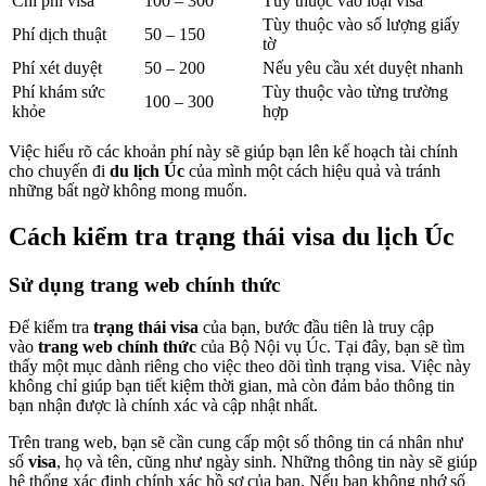
Chi phí visa
100 – 300
Tùy thuộc vào loại visa
Tùy thuộc vào số lượng giấy
Phí dịch thuật
50 – 150
tờ
Phí xét duyệt
50 – 200
Nếu yêu cầu xét duyệt nhanh
Phí khám sức
Tùy thuộc vào từng trường
100 – 300
khỏe
hợp
Việc hiểu rõ các khoản phí này sẽ giúp bạn lên kế hoạch tài chính
cho chuyến đi
du lịch Úc
của mình một cách hiệu quả và tránh
những bất ngờ không mong muốn.
Cách kiểm tra trạng thái visa du lịch Úc
Sử dụng trang web chính thức
Để kiểm tra
trạng thái visa
của bạn, bước đầu tiên là truy cập
vào
trang web chính thức
của Bộ Nội vụ Úc. Tại đây, bạn sẽ tìm
thấy một mục dành riêng cho việc theo dõi tình trạng visa. Việc này
không chỉ giúp bạn tiết kiệm thời gian, mà còn đảm bảo thông tin
bạn nhận được là chính xác và cập nhật nhất.
Trên trang web, bạn sẽ cần cung cấp một số thông tin cá nhân như
số
visa
, họ và tên, cũng như ngày sinh. Những thông tin này sẽ giúp
hệ thống xác định chính xác hồ sơ của bạn. Nếu bạn không nhớ số