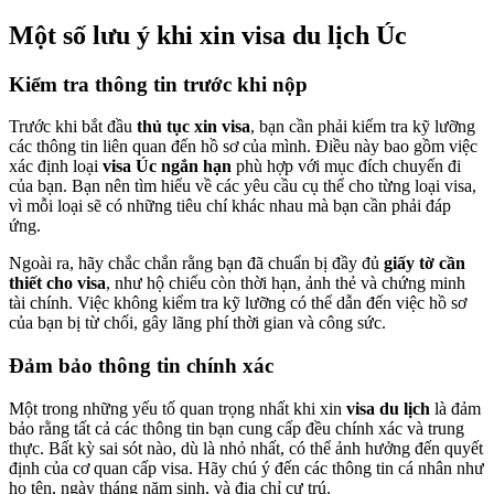
Một số lưu ý khi xin visa du lịch Úc
Kiểm tra thông tin trước khi nộp
Trước khi bắt đầu
thủ tục xin visa
, bạn cần phải kiểm tra kỹ lưỡng
các thông tin liên quan đến hồ sơ của mình. Điều này bao gồm việc
xác định loại
visa Úc ngắn hạn
phù hợp với mục đích chuyến đi
của bạn. Bạn nên tìm hiểu về các yêu cầu cụ thể cho từng loại visa,
vì mỗi loại sẽ có những tiêu chí khác nhau mà bạn cần phải đáp
ứng.
Ngoài ra, hãy chắc chắn rằng bạn đã chuẩn bị đầy đủ
giấy tờ cần
thiết cho visa
, như hộ chiếu còn thời hạn, ảnh thẻ và chứng minh
tài chính. Việc không kiểm tra kỹ lưỡng có thể dẫn đến việc hồ sơ
của bạn bị từ chối, gây lãng phí thời gian và công sức.
Đảm bảo thông tin chính xác
Một trong những yếu tố quan trọng nhất khi xin
visa du lịch
là đảm
bảo rằng tất cả các thông tin bạn cung cấp đều chính xác và trung
thực. Bất kỳ sai sót nào, dù là nhỏ nhất, có thể ảnh hưởng đến quyết
định của cơ quan cấp visa. Hãy chú ý đến các thông tin cá nhân như
họ tên, ngày tháng năm sinh, và địa chỉ cư trú.