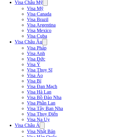
Visa Châu Mỹ
Visa Mỹ
Visa Canada
Visa Brazil
Visa Argentina
Visa Mexico
Visa Cuba
Visa Châu Âu
Visa Pháp
Visa Anh
Visa Đức
Visa Ý
Visa Thụy Sĩ
Visa Áo
Visa Bỉ
Visa Đan Mạch
Visa Hà Lan
Visa Bồ Đào Nha
Visa Phần Lan
Visa Tây Ban Nha
Visa Thụy Điển
Visa Na Uy
Visa Châu Á
Visa Nhật Bản
Visa Hàn Quốc