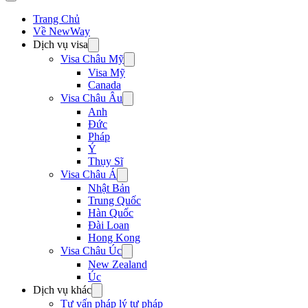
Trang Chủ
Về NewWay
Dịch vụ visa
Visa Châu Mỹ
Visa Mỹ
Canada
Visa Châu Âu
Anh
Đức
Pháp
Ý
Thụy Sĩ
Visa Châu Á
Nhật Bản
Trung Quốc
Hàn Quốc
Đài Loan
Hong Kong
Visa Châu Úc
New Zealand
Úc
Dịch vụ khác
Tư vấn pháp lý tư pháp