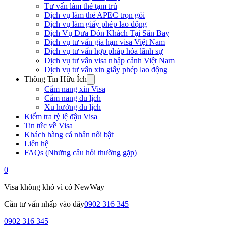
Tư vấn làm thẻ tạm trú
Dịch vụ làm thẻ APEC trọn gói
Dịch vụ làm giấy phép lao động
Dịch Vụ Đưa Đón Khách Tại Sân Bay
Dịch vụ tư vấn gia hạn visa Việt Nam
Dịch vụ tư vấn hợp pháp hóa lãnh sự
Dịch vụ tư vấn visa nhập cảnh Việt Nam
Dịch vụ tư vấn xin giấy phép lao động
Thông Tin Hữu Ích
Cẩm nang xin Visa
Cẩm nang du lịch
Xu hướng du lịch
Kiểm tra tỷ lệ đậu Visa
Tin tức về Visa
Khách hàng cá nhân nổi bật
Liên hệ
FAQs (Những câu hỏi thường gặp)
0
Visa không khó vì có NewWay
Cần tư vấn nhấp vào đây
0902 316 345
0902 316 345