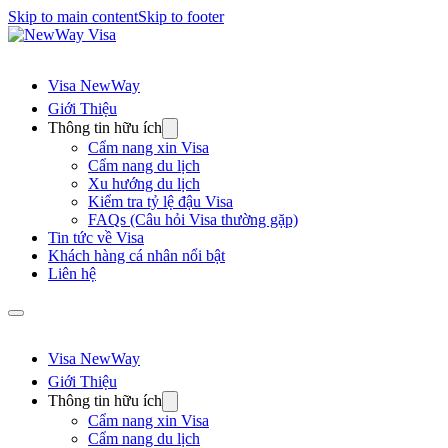
Skip to main content
Skip to footer
Visa NewWay
Giới Thiệu
Thông tin hữu ích
Cẩm nang xin Visa
Cẩm nang du lịch
Xu hướng du lịch
Kiểm tra tỷ lệ đậu Visa
FAQs (Câu hỏi Visa thường gặp)
Tin tức về Visa
Khách hàng cá nhân nổi bật
Liên hệ
Visa NewWay
Giới Thiệu
Thông tin hữu ích
Cẩm nang xin Visa
Cẩm nang du lịch