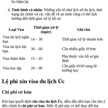
bị chậm lại.
Tình hình cá nhân
: Những yếu tố như lịch sử du lịch, tình
trạng tài chính và các vấn đề về an ninh cũng có thể ảnh
hưởng đến thời gian xử lý hồ sơ.
Thời gian xử lý
Loại Visa
Ghi chú
(ngày)
Visa du lịch ngắn
14 – 30
Thời gian xử lý nhanh hơn
hạn
Visa du lịch dài
30 – 60
Cần nhiều giấy tờ hơn
hạn
Phụ thuộc vào hồ sơ gia
Visa thăm thân
15 – 45
đình
Cần giấy tờ bổ sung từ
Visa học tập
20 – 90
trường học
Lệ phí xin visa du lịch Úc
Chi phí cơ bản
Khi bạn quyết định
xin visa du lịch Úc
, điều đầu tiên bạn cần lưu ý
đến chính là
chi phí cơ bản
. Mức lệ phí này có thể thay đổi tùy