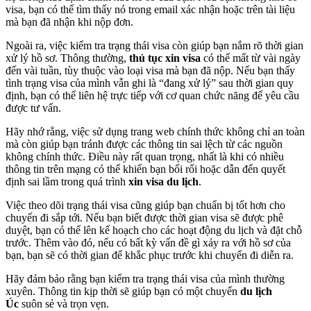
visa, bạn có thể tìm thấy nó trong email xác nhận hoặc trên tài liệu
mà bạn đã nhận khi nộp đơn.
Ngoài ra, việc kiểm tra trạng thái visa còn giúp bạn nắm rõ thời gian
xử lý hồ sơ. Thông thường,
thủ tục xin visa
có thể mất từ vài ngày
đến vài tuần, tùy thuộc vào loại visa mà bạn đã nộp. Nếu bạn thấy
tình trạng visa của mình vẫn ghi là “đang xử lý” sau thời gian quy
định, bạn có thể liên hệ trực tiếp với cơ quan chức năng để yêu cầu
được tư vấn.
Hãy nhớ rằng, việc sử dụng trang web chính thức không chỉ an toàn
mà còn giúp bạn tránh được các thông tin sai lệch từ các nguồn
không chính thức. Điều này rất quan trọng, nhất là khi có nhiều
thông tin trên mạng có thể khiến bạn bối rối hoặc dẫn đến quyết
định sai lầm trong quá trình
xin visa du lịch
.
Việc theo dõi trạng thái visa cũng giúp bạn chuẩn bị tốt hơn cho
chuyến đi sắp tới. Nếu bạn biết được thời gian visa sẽ được phê
duyệt, bạn có thể lên kế hoạch cho các hoạt động du lịch và đặt chỗ
trước. Thêm vào đó, nếu có bất kỳ vấn đề gì xảy ra với hồ sơ của
bạn, bạn sẽ có thời gian để khắc phục trước khi chuyến đi diễn ra.
Hãy đảm bảo rằng bạn kiểm tra trạng thái visa của mình thường
xuyên. Thông tin kịp thời sẽ giúp bạn có một chuyến
du lịch
Úc
suôn sẻ và trọn vẹn.