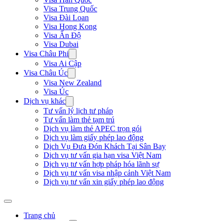
Visa Trung Quốc
Visa Đài Loan
Visa Hong Kong
Visa Ấn Độ
Visa Dubai
Visa Châu Phi
Visa Ai Cập
Visa Châu Úc
Visa New Zealand
Visa Úc
Dịch vụ khác
Tư vấn lý lịch tư pháp
Tư vấn làm thẻ tạm trú
Dịch vụ làm thẻ APEC trọn gói
Dịch vụ làm giấy phép lao động
Dịch Vụ Đưa Đón Khách Tại Sân Bay
Dịch vụ tư vấn gia hạn visa Việt Nam
Dịch vụ tư vấn hợp pháp hóa lãnh sự
Dịch vụ tư vấn visa nhập cảnh Việt Nam
Dịch vụ tư vấn xin giấy phép lao động
Trang chủ