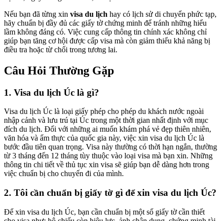
Nếu bạn đã từng xin
visa du lịch
hay có lịch sử di chuyển phức tạp,
hãy chuẩn bị đầy đủ các giấy tờ chứng minh để tránh những hiểu
lầm không đáng có. Việc cung cấp thông tin chính xác không chỉ
giúp bạn tăng cơ hội được cấp visa mà còn giảm thiểu khả năng bị
điều tra hoặc từ chối trong tương lai.
Câu Hỏi Thường Gặp
1. Visa du lịch Úc là gì?
Visa du lịch Úc là loại giấy phép cho phép du khách nước ngoài
nhập cảnh và lưu trú tại Úc trong một thời gian nhất định với mục
đích du lịch. Đối với những ai muốn khám phá vẻ đẹp thiên nhiên,
văn hóa và ẩm thực của quốc gia này, việc xin visa du lịch Úc là
bước đầu tiên quan trọng. Visa này thường có thời hạn ngắn, thường
từ 3 tháng đến 12 tháng tùy thuộc vào loại visa mà bạn xin. Những
thông tin chi tiết về thủ tục xin visa sẽ giúp bạn dễ dàng hơn trong
việc chuẩn bị cho chuyến đi của mình.
2. Tôi cần chuẩn bị giấy tờ gì để xin visa du lịch Úc?
Để xin visa du lịch Úc, bạn cần chuẩn bị một số giấy tờ cần thiết
cho visa như: hộ chiếu còn hiệu lực, ảnh chân dung, chứng minh tài