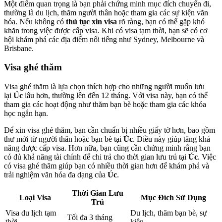
Một điểm quan trọng là bạn phải chứng minh mục đích chuyến đi,
thường là du lịch, thăm người thân hoặc tham gia các sự kiện văn
hóa. Nếu không có
thủ tục xin visa
rõ ràng, bạn có thể gặp khó
khăn trong việc được cấp visa. Khi có visa tạm thời, bạn sẽ có cơ
hội khám phá các địa điểm nổi tiếng như Sydney, Melbourne và
Brisbane.
Visa ghé thăm
Visa ghé thăm là lựa chọn thích hợp cho những người muốn lưu
lại
Úc
lâu hơn, thường lên đến 12 tháng. Với visa này, bạn có thể
tham gia các hoạt động như thăm bạn bè hoặc tham gia các khóa
học ngắn hạn.
Để xin visa ghé thăm, bạn cần chuẩn bị nhiều giấy tờ hơn, bao gồm
thư mời từ người thân hoặc bạn bè tại
Úc
. Điều này giúp tăng khả
năng được cấp visa. Hơn nữa, bạn cũng cần chứng minh rằng bạn
có đủ khả năng tài chính để chi trả cho thời gian lưu trú tại
Úc
. Việc
có visa ghé thăm giúp bạn có nhiều thời gian hơn để khám phá và
trải nghiệm văn hóa đa dạng của
Úc
.
Thời Gian Lưu
Loại Visa
Mục Đích Sử Dụng
Trú
Visa du lịch tạm
Du lịch, thăm bạn bè, sự
Tối đa 3 tháng
thời
kiện