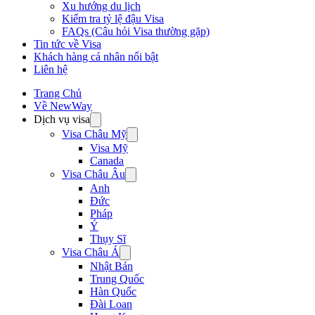
Xu hướng du lịch
Kiểm tra tỷ lệ đậu Visa
FAQs (Câu hỏi Visa thường gặp)
Tin tức về Visa
Khách hàng cá nhân nổi bật
Liên hệ
Trang Chủ
Về NewWay
Dịch vụ visa
Visa Châu Mỹ
Visa Mỹ
Canada
Visa Châu Âu
Anh
Đức
Pháp
Ý
Thụy Sĩ
Visa Châu Á
Nhật Bản
Trung Quốc
Hàn Quốc
Đài Loan