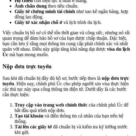
Hộ chiếu
còn hiệu lực ít nhất 6 tháng.
Ảnh chân dung
theo tiêu chuẩn.
Giấy tờ chứng minh tài chính
như sao kê ngân hàng, hợp
đồng lao động.
Giấy tờ xác nhận chỗ ở
và lịch trình du lịch.
Việc chuẩn bị hồ sơ có thể tốn thời gian và công sức, nhưng nó rất
quan trọng để đảm bảo hồ sơ của bạn được chấp thuận. Đặc biệt,
bạn cần lưu ý rằng mọi thông tin cung cấp phải chính xác và nhất
quán với nhau. Điều này giúp tăng khả năng đạt được
visa du lịch
Úc
mà bạn mong muốn.
Nộp đơn trực tuyến
Sau khi đã chuẩn bị đầy đủ hồ sơ, bước tiếp theo là
nộp đơn trực
tuyến
. Hiện nay, chính phủ Úc cho phép người xin visa thực hiện
các thủ tục này qua cổng thông tin điện tử. Dưới đây là các bước
cần thực hiện:
Truy cập vào trang web chính thức
của chính phủ Úc để
bắt đầu quá trình nộp đơn.
Tạo tài khoản
và điền thông tin cá nhân của bạn trên hệ
thống.
Tải lên các giấy tờ
đã chuẩn bị và kiểm tra kỹ lưỡng trước
khi gửi.