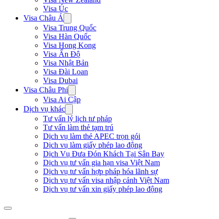
Visa Úc
Visa Châu Á
Visa Trung Quốc
Visa Hàn Quốc
Visa Hong Kong
Visa Ấn Độ
Visa Nhật Bản
Visa Đài Loan
Visa Dubai
Visa Châu Phi
Visa Ai Cập
Dịch vụ khác
Tư vấn lý lịch tư pháp
Tư vấn làm thẻ tạm trú
Dịch vụ làm thẻ APEC trọn gói
Dịch vụ làm giấy phép lao động
Dịch Vụ Đưa Đón Khách Tại Sân Bay
Dịch vụ tư vấn gia hạn visa Việt Nam
Dịch vụ tư vấn hợp pháp hóa lãnh sự
Dịch vụ tư vấn visa nhập cảnh Việt Nam
Dịch vụ tư vấn xin giấy phép lao động