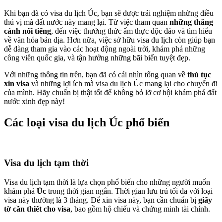
Khi bạn đã có visa du lịch Úc, bạn sẽ được trải nghiệm những điều
thú vị mà đất nước này mang lại. Từ việc tham quan
những thắng
cảnh nổi tiếng
, đến việc thưởng thức ẩm thực độc đáo và tìm hiểu
về văn hóa bản địa. Hơn nữa, việc sở hữu visa du lịch còn giúp bạn
dễ dàng tham gia vào các hoạt động ngoài trời, khám phá những
công viên quốc gia, và tận hưởng những bãi biển tuyệt đẹp.
Với những thông tin trên, bạn đã có cái nhìn tổng quan về
thủ tục
xin visa
và những lợi ích mà visa du lịch Úc mang lại cho chuyến đi
của mình. Hãy chuẩn bị thật tốt để không bỏ lỡ cơ hội khám phá đất
nước xinh đẹp này!
Các loại visa du lịch Úc phổ biến
Visa du lịch tạm thời
Visa du lịch tạm thời là lựa chọn phổ biến cho những người muốn
khám phá
Úc
trong thời gian ngắn. Thời gian lưu trú tối đa với loại
visa này thường là 3 tháng. Để xin visa này, bạn cần chuẩn bị
giấy
tờ cần thiết cho visa
, bao gồm hộ chiếu và chứng minh tài chính.