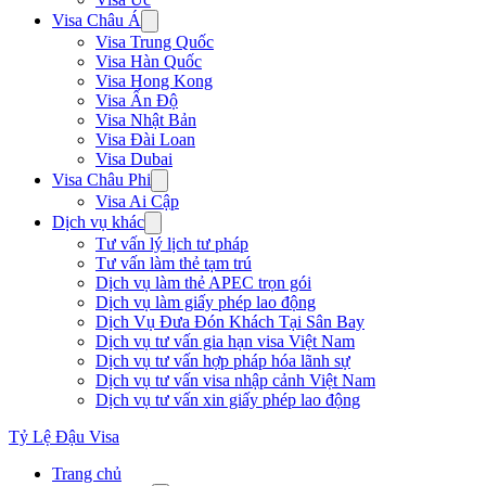
Visa Châu Á
Visa Trung Quốc
Visa Hàn Quốc
Visa Hong Kong
Visa Ấn Độ
Visa Nhật Bản
Visa Đài Loan
Visa Dubai
Visa Châu Phi
Visa Ai Cập
Dịch vụ khác
Tư vấn lý lịch tư pháp
Tư vấn làm thẻ tạm trú
Dịch vụ làm thẻ APEC trọn gói
Dịch vụ làm giấy phép lao động
Dịch Vụ Đưa Đón Khách Tại Sân Bay
Dịch vụ tư vấn gia hạn visa Việt Nam
Dịch vụ tư vấn hợp pháp hóa lãnh sự
Dịch vụ tư vấn visa nhập cảnh Việt Nam
Dịch vụ tư vấn xin giấy phép lao động
Tỷ Lệ Đậu Visa
Trang chủ