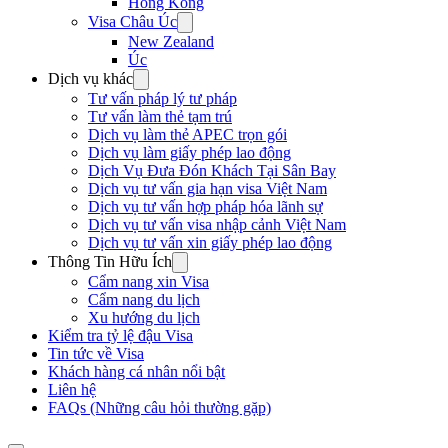
Hong Kong
Visa Châu Úc
New Zealand
Úc
Dịch vụ khác
Tư vấn pháp lý tư pháp
Tư vấn làm thẻ tạm trú
Dịch vụ làm thẻ APEC trọn gói
Dịch vụ làm giấy phép lao động
Dịch Vụ Đưa Đón Khách Tại Sân Bay
Dịch vụ tư vấn gia hạn visa Việt Nam
Dịch vụ tư vấn hợp pháp hóa lãnh sự
Dịch vụ tư vấn visa nhập cảnh Việt Nam
Dịch vụ tư vấn xin giấy phép lao động
Thông Tin Hữu Ích
Cẩm nang xin Visa
Cẩm nang du lịch
Xu hướng du lịch
Kiểm tra tỷ lệ đậu Visa
Tin tức về Visa
Khách hàng cá nhân nổi bật
Liên hệ
FAQs (Những câu hỏi thường gặp)