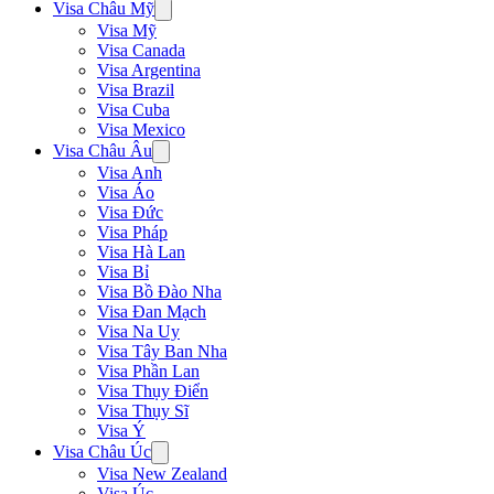
Visa Châu Mỹ
Visa Mỹ
Visa Canada
Visa Argentina
Visa Brazil
Visa Cuba
Visa Mexico
Visa Châu Âu
Visa Anh
Visa Áo
Visa Đức
Visa Pháp
Visa Hà Lan
Visa Bỉ
Visa Bồ Đào Nha
Visa Đan Mạch
Visa Na Uy
Visa Tây Ban Nha
Visa Phần Lan
Visa Thụy Điển
Visa Thụy Sĩ
Visa Ý
Visa Châu Úc
Visa New Zealand
Visa Úc