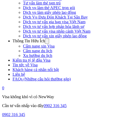
Tư vấn làm thẻ tạm trú
Dịch vụ làm thẻ APEC trọn gói
Dịch vụ làm giấy phép lao động
Dịch Vụ Đưa Đón Khách Tại Sân Bay
Dịch vụ tư vấn gia hạn visa Việt Nam
Dịch vụ tư vấn hợp pháp hóa lãnh sự
Dịch vụ tư vấn visa nhập cảnh Việt Nam
Dịch vụ tư vấn xin giấy phép lao động
Thông Tin Hữu Ích
Cẩm nang xin Visa
Cẩm nang du lịch
Xu hướng du lịch
Kiểm tra tỷ lệ đậu Visa
Tin tức về Visa
Khách hàng cá nhân nổi bật
Liên hệ
FAQs (Những câu hỏi thường gặp)
0
Visa không khó vì có NewWay
Cần tư vấn nhấp vào đây
0902 316 345
0902 316 345