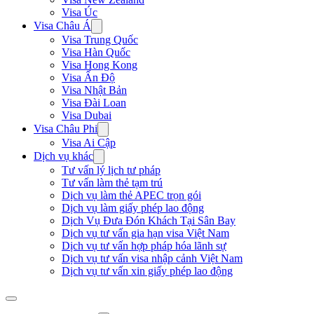
Visa Úc
Visa Châu Á
Visa Trung Quốc
Visa Hàn Quốc
Visa Hong Kong
Visa Ấn Độ
Visa Nhật Bản
Visa Đài Loan
Visa Dubai
Visa Châu Phi
Visa Ai Cập
Dịch vụ khác
Tư vấn lý lịch tư pháp
Tư vấn làm thẻ tạm trú
Dịch vụ làm thẻ APEC trọn gói
Dịch vụ làm giấy phép lao động
Dịch Vụ Đưa Đón Khách Tại Sân Bay
Dịch vụ tư vấn gia hạn visa Việt Nam
Dịch vụ tư vấn hợp pháp hóa lãnh sự
Dịch vụ tư vấn visa nhập cảnh Việt Nam
Dịch vụ tư vấn xin giấy phép lao động