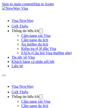
Skip to main content
Skip to footer
Visa NewWay
Giới Thiệu
Thông tin hữu ích
Cẩm nang xin Visa
Cẩm nang du lịch
Xu hướng du lịch
Kiểm tra tỷ lệ đậu Visa
FAQs (Câu hỏi Visa thường gặp)
Tin tức về Visa
Khách hàng cá nhân nổi bật
Liên hệ
Visa NewWay
Giới Thiệu
Thông tin hữu ích
Cẩm nang xin Visa
Cẩm nang du lịch