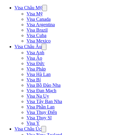
Visa Châu Mỹ
Visa Mỹ
Visa Canada
Visa Argentina
Visa Brazil
Visa Cuba
Visa Mexico
Visa Châu Âu
Visa Anh
Visa Áo
Visa Đức
Visa Pháp
Visa Hà Lan
Visa Bỉ
Visa Bồ Đào Nha
Visa Đan Mạch
Visa Na Uy
Visa Tây Ban Nha
Visa Phần Lan
Visa Thụy Điển
Visa Thụy Sĩ
Visa Ý
Visa Châu Úc
Visa New Zealand