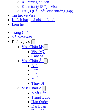
Xu hướng du lịch
Kiểm tra tỷ lệ đậu Visa
FAQs (Câu hỏi Visa thường gặp)
Tin tức về Visa
Khách hàng cá nhân nổi bật
Liên hệ
Trang Chủ
Về NewWay
Dịch vụ visa
Visa Châu Mỹ
Visa Mỹ
Canada
Visa Châu Âu
Anh
Đức
Pháp
Ý
Thụy Sĩ
Visa Châu Á
Nhật Bản
Trung Quốc
Hàn Quốc
Đài Loan