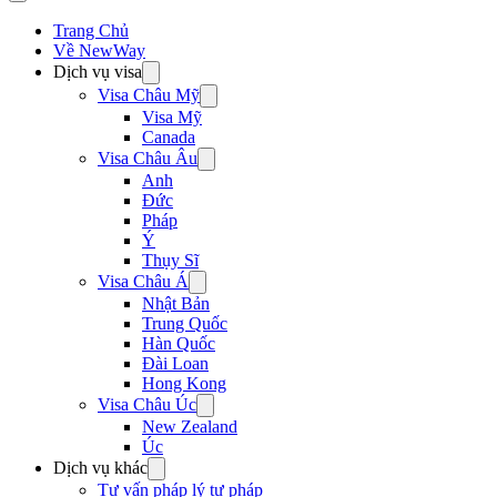
Trang Chủ
Về NewWay
Dịch vụ visa
Visa Châu Mỹ
Visa Mỹ
Canada
Visa Châu Âu
Anh
Đức
Pháp
Ý
Thụy Sĩ
Visa Châu Á
Nhật Bản
Trung Quốc
Hàn Quốc
Đài Loan
Hong Kong
Visa Châu Úc
New Zealand
Úc
Dịch vụ khác
Tư vấn pháp lý tư pháp