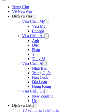
Trang Chủ
Về NewWay
Dịch vụ visa
Visa Châu Mỹ
Visa Mỹ
Canada
Visa Châu Âu
Anh
Đức
Pháp
Ý
Thụy Sĩ
Visa Châu Á
Nhật Bản
Trung Quốc
Hàn Quốc
Đài Loan
Hong Kong
Visa Châu Úc
New Zealand
Úc
Dịch vụ khác
Tư vấn pháp lý tư pháp