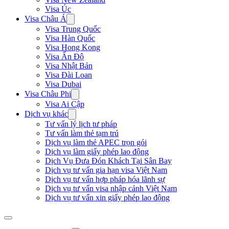
Visa Úc
Visa Châu Á
Visa Trung Quốc
Visa Hàn Quốc
Visa Hong Kong
Visa Ấn Độ
Visa Nhật Bản
Visa Đài Loan
Visa Dubai
Visa Châu Phi
Visa Ai Cập
Dịch vụ khác
Tư vấn lý lịch tư pháp
Tư vấn làm thẻ tạm trú
Dịch vụ làm thẻ APEC trọn gói
Dịch vụ làm giấy phép lao động
Dịch Vụ Đưa Đón Khách Tại Sân Bay
Dịch vụ tư vấn gia hạn visa Việt Nam
Dịch vụ tư vấn hợp pháp hóa lãnh sự
Dịch vụ tư vấn visa nhập cảnh Việt Nam
Dịch vụ tư vấn xin giấy phép lao động