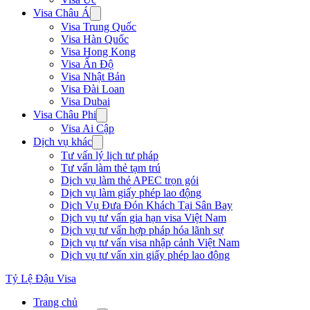
Visa Châu Á
Visa Trung Quốc
Visa Hàn Quốc
Visa Hong Kong
Visa Ấn Độ
Visa Nhật Bản
Visa Đài Loan
Visa Dubai
Visa Châu Phi
Visa Ai Cập
Dịch vụ khác
Tư vấn lý lịch tư pháp
Tư vấn làm thẻ tạm trú
Dịch vụ làm thẻ APEC trọn gói
Dịch vụ làm giấy phép lao động
Dịch Vụ Đưa Đón Khách Tại Sân Bay
Dịch vụ tư vấn gia hạn visa Việt Nam
Dịch vụ tư vấn hợp pháp hóa lãnh sự
Dịch vụ tư vấn visa nhập cảnh Việt Nam
Dịch vụ tư vấn xin giấy phép lao động
Tỷ Lệ Đậu Visa
Trang chủ