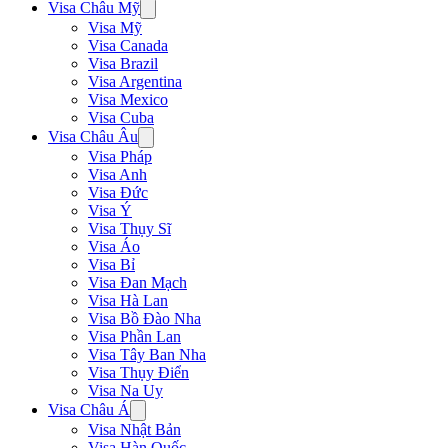
Visa Châu Mỹ
Visa Mỹ
Visa Canada
Visa Brazil
Visa Argentina
Visa Mexico
Visa Cuba
Visa Châu Âu
Visa Pháp
Visa Anh
Visa Đức
Visa Ý
Visa Thụy Sĩ
Visa Áo
Visa Bỉ
Visa Đan Mạch
Visa Hà Lan
Visa Bồ Đào Nha
Visa Phần Lan
Visa Tây Ban Nha
Visa Thụy Điển
Visa Na Uy
Visa Châu Á
Visa Nhật Bản
Visa Hàn Quốc