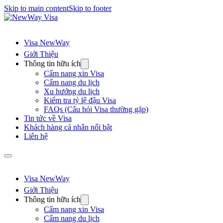
Skip to main content
Skip to footer
Visa NewWay
Giới Thiệu
Thông tin hữu ích
Cẩm nang xin Visa
Cẩm nang du lịch
Xu hướng du lịch
Kiểm tra tỷ lệ đậu Visa
FAQs (Câu hỏi Visa thường gặp)
Tin tức về Visa
Khách hàng cá nhân nổi bật
Liên hệ
Visa NewWay
Giới Thiệu
Thông tin hữu ích
Cẩm nang xin Visa
Cẩm nang du lịch