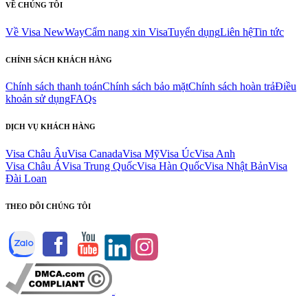
VỀ CHÚNG TÔI
Về Visa NewWay
Cẩm nang xin Visa
Tuyển dụng
Liên hệ
Tin tức
CHÍNH SÁCH KHÁCH HÀNG
Chính sách thanh toán
Chính sách bảo mặt
Chính sách hoàn trả
Điều
khoản sử dụng
FAQs
DỊCH VỤ KHÁCH HÀNG
Visa Châu Âu
Visa Canada
Visa Mỹ
Visa Úc
Visa Anh
Visa Châu Á
Visa Trung Quốc
Visa Hàn Quốc
Visa Nhật Bản
Visa
Đài Loan
THEO DÕI CHÚNG TÔI