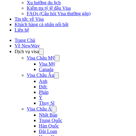
Xu hướng du lịch
Kiểm tra tỷ lệ đậu Visa
FAQs (Câu hỏi Visa thường gặp)
Tin tức về Visa
Khách hàng cá nhân nổi bật
Liên hệ
Trang Chủ
Về NewWay
Dịch vụ visa
Visa Châu Mỹ
Visa Mỹ
Canada
Visa Châu Âu
Anh
Đức
Pháp
Ý
Thụy Sĩ
Visa Châu Á
Nhật Bản
Trung Quốc
Hàn Quốc
Đài Loan