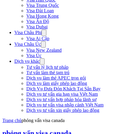
Visa Trung Quốc
Visa Đài Loan
Visa Hong Kong
Visa Ấn Độ
Visa Dubai
Visa Châu Phi
Visa Ai Cập
Visa Châu Úc
Visa New Zealand
Visa Úc
Dịch vụ khác
Tư vấn lý lịch tư pháp
Tư vấn làm thẻ tạm trú
Dịch vụ làm thẻ APEC trọn gói
Dịch vụ làm giấy phép lao động
Dịch Vụ Đưa Đón Khách Tại Sân Bay
Dịch vụ tư vấn gia hạn visa Việt Nam
Dịch vụ tư vấn hợp pháp hóa lãnh sự
Dịch vụ tư vấn visa nhập cảnh Việt Nam
Dịch vụ tư vấn xin giấy phép lao động
Trang chủ
phỏng vấn visa canada
phỏng vấn visa canada