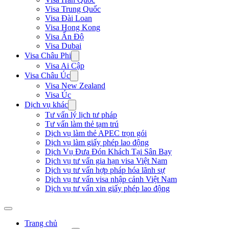
Visa Trung Quốc
Visa Đài Loan
Visa Hong Kong
Visa Ấn Độ
Visa Dubai
Visa Châu Phi
Visa Ai Cập
Visa Châu Úc
Visa New Zealand
Visa Úc
Dịch vụ khác
Tư vấn lý lịch tư pháp
Tư vấn làm thẻ tạm trú
Dịch vụ làm thẻ APEC trọn gói
Dịch vụ làm giấy phép lao động
Dịch Vụ Đưa Đón Khách Tại Sân Bay
Dịch vụ tư vấn gia hạn visa Việt Nam
Dịch vụ tư vấn hợp pháp hóa lãnh sự
Dịch vụ tư vấn visa nhập cảnh Việt Nam
Dịch vụ tư vấn xin giấy phép lao động
Trang chủ