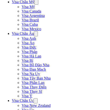
Visa Châu Mỹ
Visa Mỹ
Visa Canada
Visa Argentina
Visa Brazil
Visa Cuba
Visa Mexico
Visa Châu Âu
Visa Anh
Visa Áo
Visa Đức
Visa Pháp
Visa Hà Lan
Visa Bỉ
Visa Bồ Đào Nha
Visa Đan Mạch
Visa Na Uy
Visa Tây Ban Nha
Visa Phần Lan
Visa Thụy Điển
Visa Thụy Sĩ
Visa Ý
Visa Châu Úc
Visa New Zealand
Visa Úc