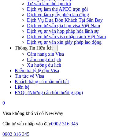
Tư vấn làm thẻ tạm trú
Dịch vụ làm thẻ APEC trọn gói
Dịch vụ làm giấy phép lao động
Dịch Vụ Đưa Đón Khách Tại Sân Bay
Dịch vụ tư vấn gia hạn visa Việt Nam
Dịch vụ tư vấn hợp pháp hóa lãnh sự
Dịch vụ tư vấn visa nhập cảnh Việt Nam
Dịch vụ tư vấn xin giấy phép lao động
Thông Tin Hữu Ích
Cẩm nang xin Visa
Cẩm nang du lịch
Xu hướng du lịch
Kiểm tra tỷ lệ đậu Visa
Tin tức về Visa
Khách hàng cá nhân nổi bật
Liên hệ
FAQs (Những câu hỏi thường gặp)
0
Visa không khó vì có NewWay
Cần tư vấn nhấp vào đây
0902 316 345
0902 316 345