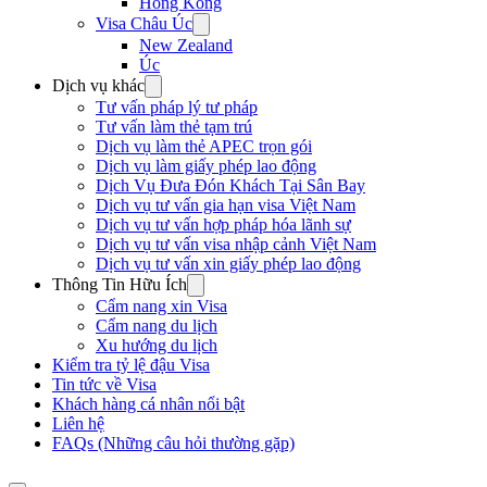
Hong Kong
Visa Châu Úc
New Zealand
Úc
Dịch vụ khác
Tư vấn pháp lý tư pháp
Tư vấn làm thẻ tạm trú
Dịch vụ làm thẻ APEC trọn gói
Dịch vụ làm giấy phép lao động
Dịch Vụ Đưa Đón Khách Tại Sân Bay
Dịch vụ tư vấn gia hạn visa Việt Nam
Dịch vụ tư vấn hợp pháp hóa lãnh sự
Dịch vụ tư vấn visa nhập cảnh Việt Nam
Dịch vụ tư vấn xin giấy phép lao động
Thông Tin Hữu Ích
Cẩm nang xin Visa
Cẩm nang du lịch
Xu hướng du lịch
Kiểm tra tỷ lệ đậu Visa
Tin tức về Visa
Khách hàng cá nhân nổi bật
Liên hệ
FAQs (Những câu hỏi thường gặp)