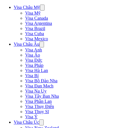
Visa Châu Mỹ
Visa Mỹ
Visa Canada
Visa Argentina
Visa Brazil
Visa Cuba
Visa Mexico
Visa Châu Âu
Visa Anh
Visa Áo
Visa Đức
Visa Pháp
Visa Hà Lan
Visa Bỉ
Visa Bồ Đào Nha
Visa Đan Mạch
Visa Na Uy
Visa Tây Ban Nha
Visa Phần Lan
Visa Thụy Điển
Visa Thụy Sĩ
Visa Ý
Visa Châu Úc
Visa New Zealand