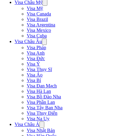
Visa Châu Mỹ
Visa Mỹ
Visa Canada
Visa Brazil
Visa Argentina
Visa Mexico
Visa Cuba
Visa Châu Âu
Visa Pháp
Visa Anh
Visa Đức
Visa Ý
Visa Thụy Sĩ
Visa Áo
Visa Bỉ
Visa Đan Mạch
Visa Hà Lan
Visa Bồ Đào Nha
Visa Phần Lan
Visa Tây Ban Nha
Visa Thụy Điển
Visa Na Uy
Visa Châu Á
Visa Nhật Bản
Visa Hàn Quốc