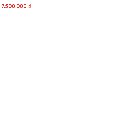
7.500.000
₫
64-66 Võ Thị Sáu, P. Tân Định, TPHCM