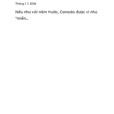
Tháng 1 7, 2026
Nếu như vài năm trước, Canada được ví như
"miền…
64-66 Võ Thị Sáu, P. Tân Định, TPHCM