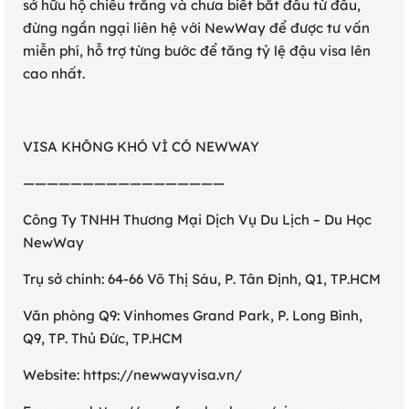
sở hữu hộ chiếu trắng và chưa biết bắt đầu từ đâu,
đừng ngần ngại liên hệ với NewWay để được tư vấn
miễn phí, hỗ trợ từng bước để tăng tỷ lệ đậu visa lên
cao nhất.
VISA KHÔNG KHÓ VÌ CÓ NEWWAY
—————————————————
Công Ty TNHH Thương Mại Dịch Vụ Du Lịch – Du Học
NewWay
Trụ sở chính: 64-66 Võ Thị Sáu, P. Tân Định, Q1, TP.HCM
Văn phòng Q9: Vinhomes Grand Park, P. Long Bình,
Q9, TP. Thủ Đức, TP.HCM
Website: https://newwayvisa.vn/