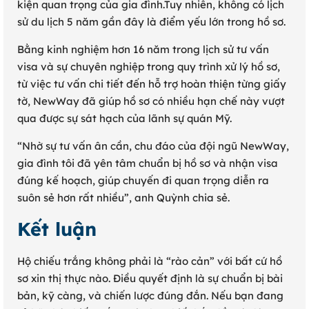
kiện quan trọng của gia đình.Tuy nhiên, không có lịch
sử du lịch 5 năm gần đây là điểm yếu lớn trong hồ sơ.
Bằng kinh nghiệm hơn 16 năm trong lịch sử tư vấn
visa và sự chuyên nghiệp trong quy trình xử lý hồ sơ,
từ việc tư vấn chi tiết đến hỗ trợ hoàn thiện từng giấy
tờ, NewWay đã giúp hồ sơ có nhiều hạn chế này vượt
qua được sự sát hạch của lãnh sự quán Mỹ.
“Nhờ sự tư vấn ân cần, chu đáo của đội ngũ NewWay,
gia đình tôi đã yên tâm chuẩn bị hồ sơ và nhận visa
đúng kế hoạch, giúp chuyến đi quan trọng diễn ra
suôn sẻ hơn rất nhiều”, anh Quỳnh chia sẻ.
Kết luận
Hộ chiếu trắng không phải là “rào cản” với bất cứ hồ
sơ xin thị thực nào. Điều quyết định là sự chuẩn bị bài
bản, kỹ càng, và chiến lược đúng đắn. Nếu bạn đang