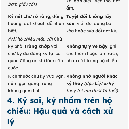
khi gặp điều kiện thời tiết
bám giấy tốt)
.
ẩm.
Ký nét chữ rõ ràng
, đàng
Tuyệt đối không tẩy
hoàng, dứt khoát, dễ nhận
xóa
, viết đè, dùng bút
biết.
xóa hoặc sửa đổi nét ký.
(Với hộ chiếu mẫu cũ)
Chữ
ký phải
trùng khớp
với
Không tự ý vẽ bậy
, ghi
chữ ký đã đăng ký tại cơ
chú thêm hoặc làm rách,
quan Công an khi làm căn
nhàu nát trang hộ chiếu.
cước.
Kích thước chữ ký vừa vặn,
Không nhờ người khác
nằm gọn gàng trong
ký thay
(đặc biệt là ký
khung quy định.
thay trẻ em dưới 14 tuổi).
4. Ký sai, ký nhầm trên hộ
chiếu: Hậu quả và cách xử
lý