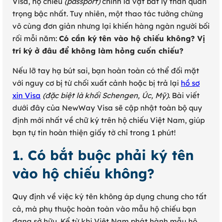
Visa, hộ chiếu
(passport)
chính là vật bất ly thân quan
trọng bậc nhất. Tuy nhiên, một thao tác tưởng chừng
vô cùng đơn giản nhưng lại khiến hàng ngàn người bối
rối mỗi năm:
Có cần ký tên vào hộ chiếu không? Vị
trí ký ở đâu để không làm hỏng cuốn chiếu?
Nếu lỡ tay hạ bút sai, bạn hoàn toàn có thể đối mặt
với nguy cơ bị từ chối xuất cảnh hoặc bị trả lại
hồ sơ
xin Visa
(đặc biệt là khối Schengen, Úc, Mỹ)
. Bài viết
dưới đây của NewWay Visa sẽ cập nhật toàn bộ quy
định mới nhất về chữ ký trên hộ chiếu Việt Nam, giúp
bạn tự tin hoàn thiện giấy tờ chỉ trong 1 phút!
1. Có bắt buộc phải ký tên
vào hộ chiếu không?
Quy định về việc ký tên không áp dụng chung cho tất
cả, mà phụ thuộc hoàn toàn vào mẫu hộ chiếu bạn
đang sở hữu. Kể từ khi Việt Nam phát hành mẫu hộ