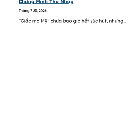
Chứng Minh Thu Nhập
Tháng 7 23, 2026
"Giấc mơ Mỹ" chưa bao giờ hết sức hút, nhưng…
64-66 Võ Thị Sáu, P. Tân Định, TPHCM