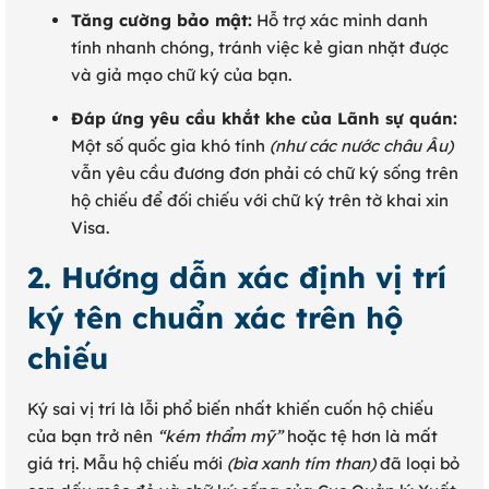
Tăng cường bảo mật:
Hỗ trợ xác minh danh
tính nhanh chóng, tránh việc kẻ gian nhặt được
và giả mạo chữ ký của bạn.
Đáp ứng yêu cầu khắt khe của Lãnh sự quán:
Một số quốc gia khó tính
(như các nước châu Âu)
vẫn yêu cầu đương đơn phải có chữ ký sống trên
hộ chiếu để đối chiếu với chữ ký trên tờ khai xin
Visa.
2. Hướng dẫn xác định vị trí
ký tên chuẩn xác trên hộ
chiếu
Ký sai vị trí là lỗi phổ biến nhất khiến cuốn hộ chiếu
của bạn trở nên
“kém thẩm mỹ”
hoặc tệ hơn là mất
giá trị. Mẫu hộ chiếu mới
(bìa xanh tím than)
đã loại bỏ