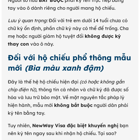
Người sở hữu
BẮT BUỘC
phải ký tên trực tiếp bằng
tay vào ô dành riêng cho người mang hộ chiếu.
Lưu ý quan trọng:
Đối với trẻ em dưới 14 tuổi chưa có
chữ ký ổn định, phần chữ ký này có thể để trống. Cha
mẹ hoặc người giám hộ tuyệt đối
không được ký
thay con
vào ô này.
Đối với hộ chiếu phổ thông mẫu
mới
(Bìa màu xanh đậm)
Đây là thế hệ hộ chiếu hiện đại
(có hoặc không gắn
chíp điện tử)
, thông tin cá nhân và chữ ký đã được số
hóa và lưu trữ bảo mật. Về mặt nguyên tắc pháp lý
hiện hành, mẫu mới
không bắt buộc
người dân phải
ký tên bằng tay.
Tuy nhiên,
NewWay Visa đặc biệt khuyến nghị
bạn
nên ký tên ngay sau khi nhận hộ chiếu. Tại sao?