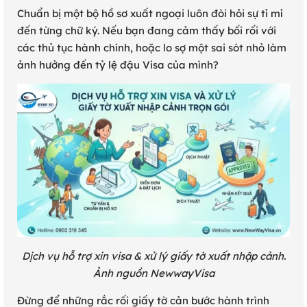
Chuẩn bị một bộ hồ sơ xuất ngoại luôn đòi hỏi sự tỉ mỉ
đến từng chữ ký. Nếu bạn đang cảm thấy bối rối với
các thủ tục hành chính, hoặc lo sợ một sai sót nhỏ làm
ảnh hưởng đến tỷ lệ đậu Visa của mình?
Dịch vụ hỗ trợ xin visa & xử lý giấy tờ xuất nhập cảnh.
Ảnh nguồn NewwayVisa
Đừng để những rắc rối giấy tờ cản bước hành trình