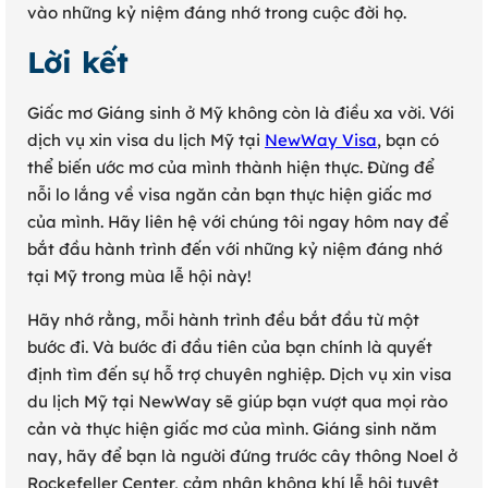
vào những kỷ niệm đáng nhớ trong cuộc đời họ.
Lời kết
Giấc mơ Giáng sinh ở Mỹ không còn là điều xa vời. Với
dịch vụ xin visa du lịch Mỹ tại
NewWay Visa
, bạn có
thể biến ước mơ của mình thành hiện thực. Đừng để
nỗi lo lắng về visa ngăn cản bạn thực hiện giấc mơ
của mình. Hãy liên hệ với chúng tôi ngay hôm nay để
bắt đầu hành trình đến với những kỷ niệm đáng nhớ
tại Mỹ trong mùa lễ hội này!
Hãy nhớ rằng, mỗi hành trình đều bắt đầu từ một
bước đi. Và bước đi đầu tiên của bạn chính là quyết
định tìm đến sự hỗ trợ chuyên nghiệp. Dịch vụ xin visa
du lịch Mỹ tại NewWay sẽ giúp bạn vượt qua mọi rào
cản và thực hiện giấc mơ của mình. Giáng sinh năm
nay, hãy để bạn là người đứng trước cây thông Noel ở
Rockefeller Center, cảm nhận không khí lễ hội tuyệt