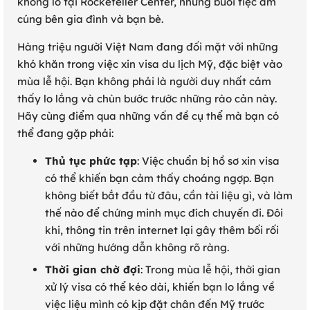
khổng lồ tại Rockefeller Center, những buổi tiệc ấm
cúng bên gia đình và bạn bè.
Hàng triệu người Việt Nam đang đối mặt với những
khó khăn trong việc xin visa du lịch Mỹ, đặc biệt vào
mùa lễ hội. Bạn không phải là người duy nhất cảm
thấy lo lắng và chùn bước trước những rào cản này.
Hãy cùng điểm qua những vấn đề cụ thể mà bạn có
thể đang gặp phải:
Thủ tục phức tạp
: Việc chuẩn bị hồ sơ xin visa
có thể khiến bạn cảm thấy choáng ngợp. Bạn
không biết bắt đầu từ đâu, cần tài liệu gì, và làm
thế nào để chứng minh mục đích chuyến đi. Đôi
khi, thông tin trên internet lại gây thêm bối rối
với những hướng dẫn không rõ ràng.
Thời gian chờ đợi
: Trong mùa lễ hội, thời gian
xử lý visa có thể kéo dài, khiến bạn lo lắng về
việc liệu mình có kịp đặt chân đến Mỹ trước