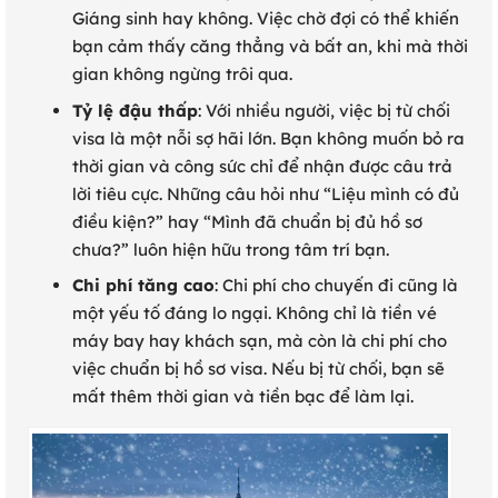
Giáng sinh hay không. Việc chờ đợi có thể khiến
bạn cảm thấy căng thẳng và bất an, khi mà thời
gian không ngừng trôi qua.
Tỷ lệ đậu thấp
: Với nhiều người, việc bị từ chối
visa là một nỗi sợ hãi lớn. Bạn không muốn bỏ ra
thời gian và công sức chỉ để nhận được câu trả
lời tiêu cực. Những câu hỏi như “Liệu mình có đủ
điều kiện?” hay “Mình đã chuẩn bị đủ hồ sơ
chưa?” luôn hiện hữu trong tâm trí bạn.
Chi phí tăng cao
: Chi phí cho chuyến đi cũng là
một yếu tố đáng lo ngại. Không chỉ là tiền vé
máy bay hay khách sạn, mà còn là chi phí cho
việc chuẩn bị hồ sơ visa. Nếu bị từ chối, bạn sẽ
mất thêm thời gian và tiền bạc để làm lại.