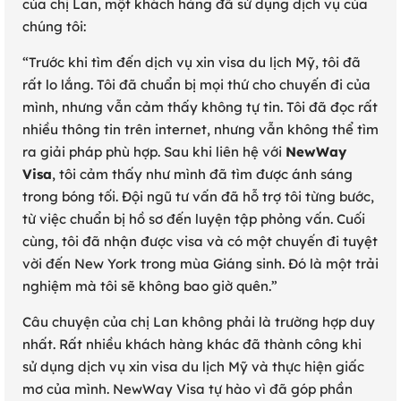
của chị Lan, một khách hàng đã sử dụng dịch vụ của
chúng tôi:
“Trước khi tìm đến dịch vụ xin visa du lịch Mỹ, tôi đã
rất lo lắng. Tôi đã chuẩn bị mọi thứ cho chuyến đi của
mình, nhưng vẫn cảm thấy không tự tin. Tôi đã đọc rất
nhiều thông tin trên internet, nhưng vẫn không thể tìm
ra giải pháp phù hợp. Sau khi liên hệ với
NewWay
Visa
, tôi cảm thấy như mình đã tìm được ánh sáng
trong bóng tối. Đội ngũ tư vấn đã hỗ trợ tôi từng bước,
từ việc chuẩn bị hồ sơ đến luyện tập phỏng vấn. Cuối
cùng, tôi đã nhận được visa và có một chuyến đi tuyệt
vời đến New York trong mùa Giáng sinh. Đó là một trải
nghiệm mà tôi sẽ không bao giờ quên.”
Câu chuyện của chị Lan không phải là trường hợp duy
nhất. Rất nhiều khách hàng khác đã thành công khi
sử dụng dịch vụ xin visa du lịch Mỹ và thực hiện giấc
mơ của mình. NewWay Visa tự hào vì đã góp phần