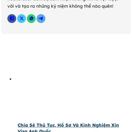
vời và tạo ra những kỷ niệm không thể nào quên!
Chia Sẻ Thủ Tục, Hồ Sơ Và Kinh Nghiệm Xin
Visa Anh Quốc