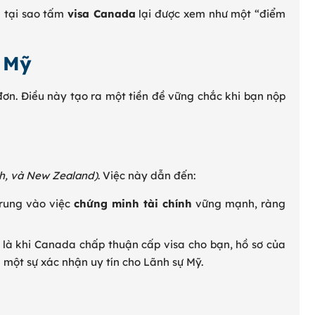
h tại sao tấm
visa Canada
lại được xem như một “điểm
a Mỹ
ơn. Điều này tạo ra một tiền đề vững chắc khi bạn nộp
h, và New Zealand)
. Việc này dẫn đến:
trung vào việc
chứng minh tài chính
vững mạnh, ràng
a là khi Canada chấp thuận cấp visa cho bạn, hồ sơ của
 một sự xác nhận uy tín cho Lãnh sự Mỹ.