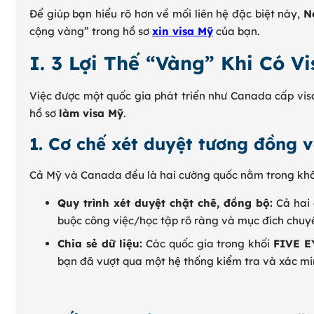
Để giúp bạn hiểu rõ hơn về mối liên hệ đặc biệt này,
N
cộng vàng” trong hồ sơ
xin visa Mỹ
của bạn.
I. 3 Lợi Thế “Vàng” Khi Có V
Việc được một quốc gia phát triển như Canada cấp vis
hồ sơ
làm visa Mỹ
.
1. Cơ chế xét duyệt tương đồng 
Cả Mỹ và Canada đều là hai cường quốc nằm trong khối
Quy trình xét duyệt chặt chẽ, đồng bộ:
Cả hai 
buộc công việc/học tập rõ ràng và mục đích chuyến
Chia sẻ dữ liệu:
Các quốc gia trong khối
FIVE E
bạn đã vượt qua một hệ thống kiểm tra và xác minh