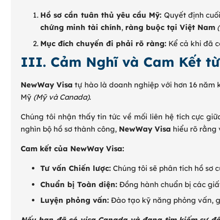
Hồ sơ cần tuân thủ yêu cầu Mỹ:
Quyết định cuối
chứng minh tài chính
,
ràng buộc tại Việt Nam
Mục đích chuyến đi phải rõ ràng:
Kể cả khi đã c
III. Cảm Nghĩ và Cam Kết t
NewWay Visa
tự hào là doanh nghiệp với hơn 16 năm 
Mỹ
(Mỹ và Canada)
.
Chúng tôi nhận thấy tin tức về mối liên hệ tích cực gi
nghìn bộ hồ sơ thành công,
NewWay Visa
hiểu rõ rằng
Cam kết của NewWay Visa:
Tư vấn Chiến lược:
Chúng tôi sẽ phân tích hồ sơ 
Chuẩn bị Toàn diện:
Đồng hành chuẩn bị các giấy
Luyện phỏng vấn:
Đào tạo kỹ năng phỏng vấn, giú
Nếu bạn đã có visa Canada và đang tìm kiếm sự đồ