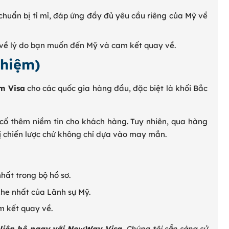
chuẩn bị tỉ mỉ, đáp ứng đầy đủ yêu cầu riêng của Mỹ về
c về lý do bạn muốn đến Mỹ và cam kết quay về.
ghiệm)
m Visa
cho các quốc gia hàng đầu, đặc biệt là khối Bắc
cố thêm niềm tin cho khách hàng. Tuy nhiên, qua hàng
bị chiến lược chứ không chỉ dựa vào may mắn.
ất trong bộ hồ sơ.
khe nhất của Lãnh sự Mỹ.
m kết quay về.
liên hệ ngay với NewWay Visa.
Chúng tôi sẵn sàng sử