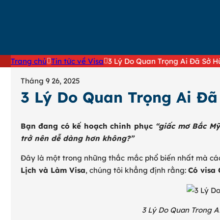
DỊCH VỤ TƯ VẤN HỢP PHÁP HÓA LÃ
DỊCH VỤ TƯ VẤN VISA NHẬP CẢNH 
DỊCH VỤ TƯ VẤN XIN GIẤY PHÉP L
Trang chủ
Tin tức về Visa
3 Lý Do Quan Trọng Ai Đã Sở H
Tháng 9 26, 2025
3 Lý Do Quan Trọng Ai Đã
Bạn đang có kế hoạch chinh phục
“giấc mơ Bắc Mỹ
trở nên dễ dàng hơn không?”
Đây là một trong những thắc mắc phổ biến nhất mà cá
Lịch và Làm Visa
, chúng tôi khẳng định rằng:
Có visa
3 Lý Do Quan Trong A