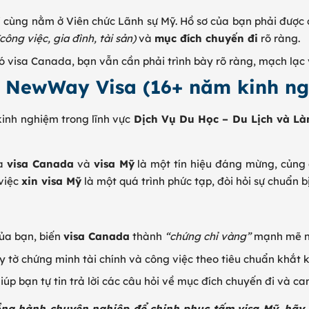
 cùng nằm ở Viên chức Lãnh sự Mỹ. Hồ sơ của bạn phải được 
(công việc, gia đình, tài sản)
và
mục đích chuyến đi
rõ ràng.
ó visa Canada, bạn vẫn cần phải trình bày rõ ràng, mạch lạ
ừ NewWay Visa (16+ năm kinh n
kinh nghiệm trong lĩnh vực
Dịch Vụ Du Học – Du Lịch và Là
ữa
visa Canada
và
visa Mỹ
là một tín hiệu đáng mừng, củng 
 việc
xin visa Mỹ
là một quá trình phức tạp, đòi hỏi sự chuẩn 
của bạn, biến
visa Canada
thành
“chứng chỉ vàng”
mạnh mẽ nh
 tờ chứng minh tài chính và công việc theo tiêu chuẩn khắt 
p bạn tự tin trả lời các câu hỏi về mục đích chuyến đi và ca
ng hành chuyên nghiệp để chinh phục tấm visa Mỹ, hãy 