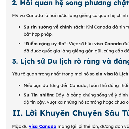
2. Mối quan hệ song phương chặt
Mỹ và Canada là hai nước láng giềng có quan hệ chính t
Sự tin tưởng về chính sách:
Khi Canada đã tin t
bất hợp pháp.
“Điểm cộng uy tín”:
Việc sở hữu
visa Canada
đượ
đã được quốc gia láng giềng gần gũi, cùng cấp độ
3. Lịch sử Du lịch rõ ràng và đán
Yếu tố quan trọng nhất trong mọi hồ sơ
xin visa
là
Lịch
Nếu bạn đã từng đến Canada, tuân thủ đúng thời 
Sự Tín nhiệm:
Đây là bằng chứng sống về ý định q
độ tin cậy, vượt xa những hồ sơ trống hoặc chưa có 
II. Lời Khuyên Chuyên Sâu 
Mặc dù
visa Canada
mang lại lợi thế lớn, đương đơn vẫ