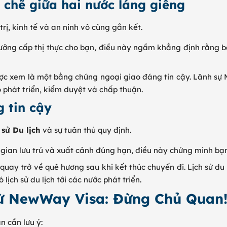
 chẽ giữa hai nước láng giềng
rị, kinh tế và an ninh vô cùng gắn kết.
ưởng cấp thị thực cho bạn, điều này ngầm khẳng định rằng bạ
c xem là một bằng chứng ngoại giao đáng tin cậy. Lãnh sự
 phát triển, kiểm duyệt và chấp thuận.
g tin cậy
 sử Du lịch
và sự tuân thủ quy định.
gian lưu trú và xuất cảnh đúng hạn, điều này chứng minh bạn
uay trở về quê hương sau khi kết thúc chuyến đi. Lịch sử du 
lịch sử du lịch tới các nước phát triển.
Từ NewWay Visa: Đừng Chủ Quan
n cần lưu ý: