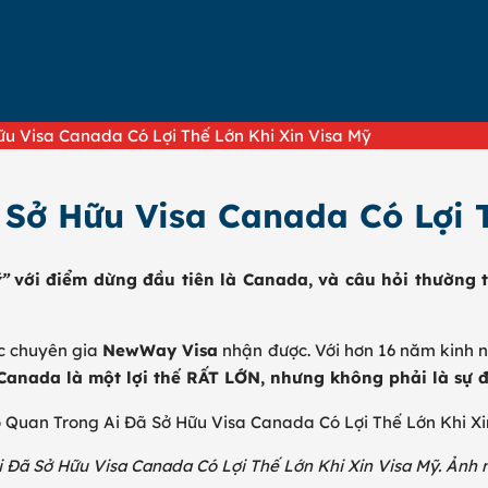
NH SỰ
VIỆT NAM
AO ĐỘNG
ữu Visa Canada Có Lợi Thế Lớn Khi Xin Visa Mỹ
 Sở Hữu Visa Canada Có Lợi 
”
với điểm dừng đầu tiên là Canada, và câu hỏi thường t
c chuyên gia
NewWay Visa
nhận được. Với hơn 16 năm kinh 
 Canada là một lợi thế RẤT LỚN, nhưng không phải là sự
i Đã Sở Hữu Visa Canada Có Lợi Thế Lớn Khi Xin Visa Mỹ. Ả