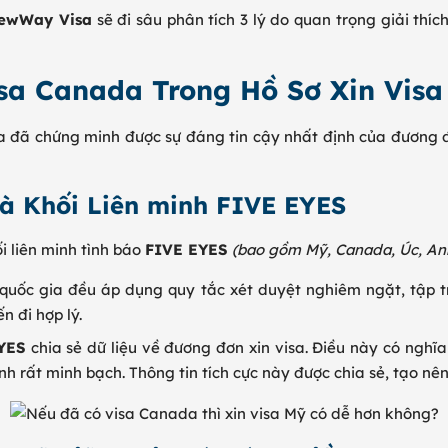
ewWay Visa
sẽ đi sâu phân tích 3 lý do quan trọng giải thíc
isa Canada Trong Hồ Sơ Xin Vis
a đã chứng minh được sự đáng tin cậy nhất định của đương đ
và Khối Liên minh FIVE EYES
 liên minh tình báo
FIVE EYES
(bao gồm Mỹ, Canada, Úc, An
quốc gia đều áp dụng quy tắc xét duyệt nghiêm ngặt, tập 
 đi hợp lý.
YES
chia sẻ dữ liệu về đương đơn xin visa. Điều này có nghĩ
 rất minh bạch. Thông tin tích cực này được chia sẻ, tạo nên